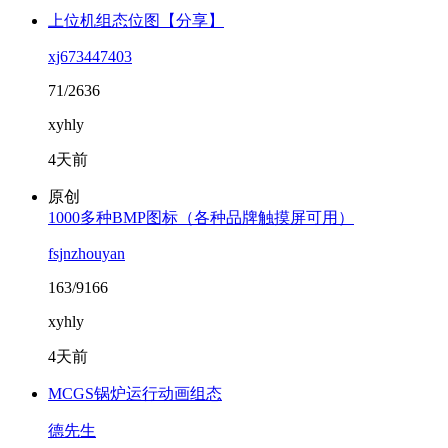
上位机组态位图【分享】
xj673447403
71/2636
xyhly
4天前
原创
1000多种BMP图标（各种品牌触摸屏可用）
fsjnzhouyan
163/9166
xyhly
4天前
MCGS锅炉运行动画组态
德先生