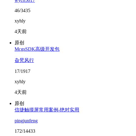
wyc05017
46/3435
xyhly
4天前
原创
McgsSDK高级开发包
旮旯风行
17/1917
xyhly
4天前
原创
信捷触摸屏常用案例-绝对实用
pingjunfeng
172/14433