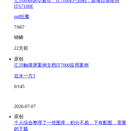
汇川HMI选型避坑：IT7100E已归档，新项目请改用
ITS7100E
pid狂魔
7/607
锦鳞
22天前
原创
汇川触摸屏案例文档IT7000应用案例
在水一方3
0/145
2026-07-07
原创
个人综合整理了一些图库，积分不易，下有配图，需要
的下载