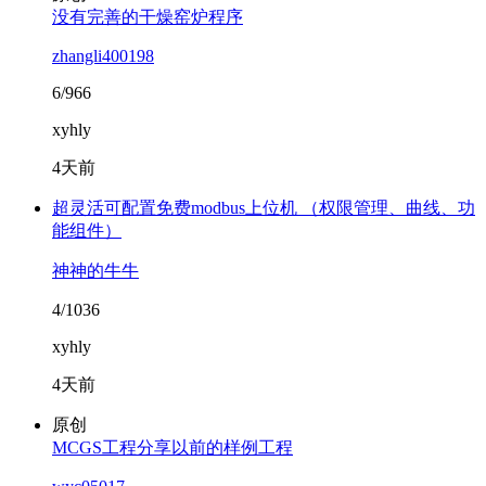
没有完善的干燥窑炉程序
zhangli400198
6/966
xyhly
4天前
超灵活可配置免费modbus上位机 （权限管理、曲线、功
能组件）
神神的牛牛
4/1036
xyhly
4天前
原创
MCGS工程分享以前的样例工程