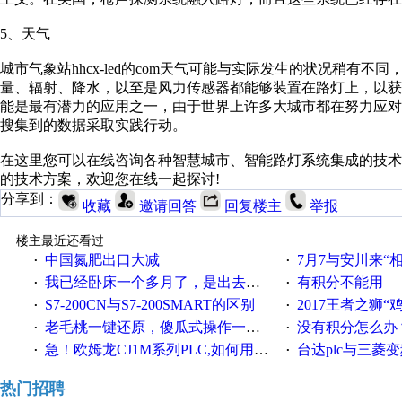
5、天气
城市气象站hhcx-led的com天气可能与实际发生的状况稍有
量、辐射、降水，以至是风力传感器都能够装置在路灯上，以
能是最有潜力的应用之一，由于世界上许多大城市都在努力应
搜集到的数据采取实践行动。
在这里您可以在线咨询各种智慧城市、智能路灯系统集成的技
的技术方案，欢迎您在线一起探讨!
分享到：
收藏
邀请回答
回复楼主
举报
楼主最近还看过
中国氮肥出口大减
7月7与安川来“
·
·
我已经卧床一个多月了，是出去安装机械手在高速遭遇车祸所致:大家工作都要特别注意啊
有积分不能用
·
·
S7-200CN与S7-200SMART的区别
2017王者之狮“鸡”情签到
·
·
老毛桃一键还原，傻瓜式操作一键轻松备份还原；程序为向导式安装，一键即可实现自动备份或还原系统。
没有积分怎么办
·
·
急！欧姆龙CJ1M系列PLC,如何用时间控制变频器。要求时间在组态王中可以自由输入！拜托各位大神了！
台达plc与三菱
·
·
热门招聘