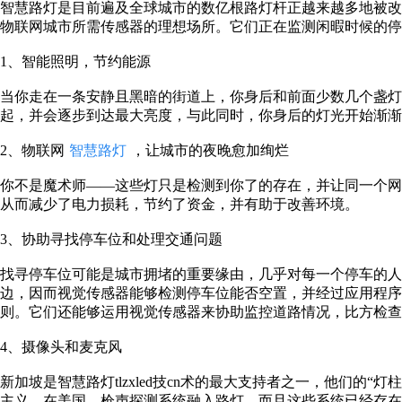
智慧路灯是目前遍及全球城市的数亿根路灯杆正越来越多地被
物联网城市所需传感器的理想场所。它们正在监测闲暇时候的停
1、智能照明，节约能源
当你走在一条安静且黑暗的街道上，你身后和前面少数几个盏
起，并会逐步到达最大亮度，与此同时，你身后的灯光开始渐渐
2、物联网
智慧路灯
，让城市的夜晚愈加绚烂
你不是魔术师——这些灯只是检测到你了的存在，并让同一个
从而减少了电力损耗，节约了资金，并有助于改善环境。
3、协助寻找停车位和处理交通问题
找寻停车位可能是城市拥堵的重要缘由，几乎对每一个停车的人
边，因而视觉传感器能够检测停车位能否空置，并经过应用程
则。它们还能够运用视觉传感器来协助监控道路情况，比方检查
4、摄像头和麦克风
新加坡是智慧路灯tlzxled技cn术的最大支持者之一，他们的
主义。在美国，枪声探测系统融入路灯，而且这些系统已经存在