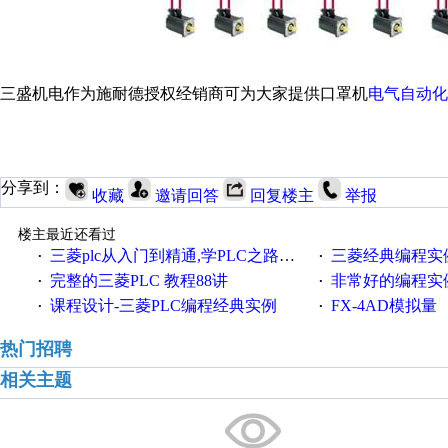
三盛机电作为施耐德授权经销商可为大家提供口罩机
电气自动化
分享到：
收藏
邀请回答
回复楼主
举报
楼主最近还看过
三菱plc从入门到精通,学PLC之路详解
三菱经典编程实
·
·
完整的三菱PLC 教程88讲
非常好的编程实例 10
·
·
课程设计-三菱PLC编程经典实例
FX-4AD模拟量
·
·
热门招聘
相关主题