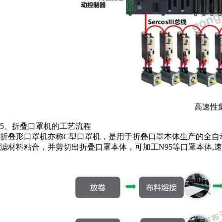
高速性
5、折叠口罩机的工艺流程
折叠形口罩机亦称C型口罩机，是用于折叠口罩本体生产的全自动
滤材料粘合，并剪切出折叠口罩本体，可加工N95等口罩本体,速