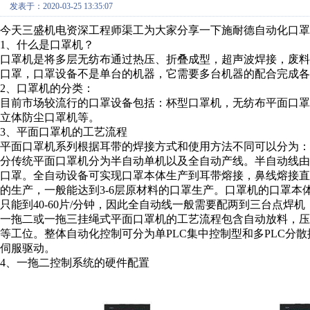
发表于：2020-03-25 13:35:07
今天三盛机电资深工程师渠工为大家分享一下施耐德自动化口罩
1、什么是口罩机？
口罩机是将多层无纺布通过热压、折叠成型，超声波焊接，废
口罩，口罩设备不是单台的机器，它需要多台机器的配合完成各
2、口罩机的分类：
目前市场较流行的口罩设备包括：杯型口罩机，无纺布平面口罩机，N
立体防尘口罩机等。
3、平面口罩机的工艺流程
平面口罩机系列根据耳带的焊接方式和使用方法不同可以分为
分传统平面口罩机分为半自动单机以及全自动产线。半自动线由单
口罩。全自动设备可实现口罩本体生产到耳带熔接，鼻线熔接
的生产，一般能达到3-6层原材料的口罩生产。口罩机的口罩本体设
只能到40-60片/分钟，因此全自动线一般需要配两到三台点焊
一拖二或一拖三挂绳式平面口罩机的工艺流程包含自动放料，
等工位。整体自动化控制可分为单PLC集中控制型和多PLC分
伺服驱动。
4、一拖二控制系统的硬件配置