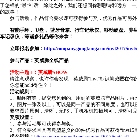
了怎样的“最”神话；除此之外，我们还想同你聊聊诗和远方，一
的故事！
参与活动，作品符合要求即可获得参与奖，优秀作品可另外
智能手环 、U盘 、蓝牙音箱、行车记录仪、移动硬盘、养生壶
车记录仪，等诸多礼品等你来拿！
立即报名参加：
http://company.gongkong.com/invt2017/invt/
参与产品：英威腾全线产品
活动主题 1：英威腾SHOW
请注意观察，也许你会发现，英威腾“invt”标识就藏匿
你怎能hold得住？！
活动规则：
1、晒图有奖，提交您见到的、用到的英威腾产品图片，再
2、图片一张及以上，可以是同一产品的不同角度，也可以
要求图片原创，清晰，无PS，手机相机拍摄均可，清晰可见英威
奖项设置：
1、参与活动即可获得参与奖。
2、符合要求且具有典型意义的30件优秀作品可获得“invt1
报名链接：
http://company.gongkong.com/Invt2017/invt/act1