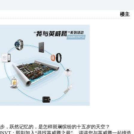
楼主
昔步，跃然记忆的，是怎样斑斓缤纷的十五岁的天空？
INVT；即刻加入“寻找英威腾之最”， 讲讲您与英威腾一起缔造