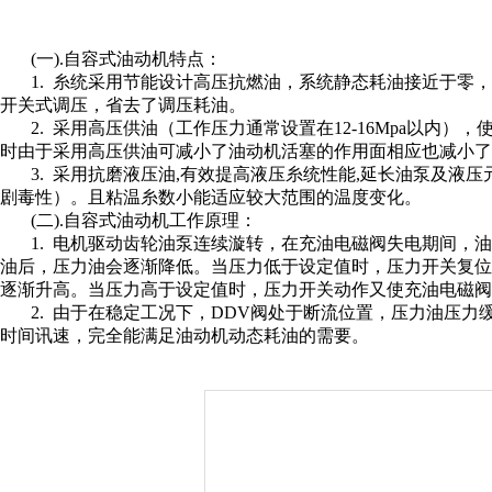
(一).
自容式油动机特点：
1.
糸统采用节能设计高压抗燃油，系统静态耗油接近于零，
开关式调压，省去了调压耗油。
2.
采用高压供油（工作压力通常设置在12-16Mpa以内
时由于采用高压供油可减小了油动机活塞的作用面相应也减小了
3.
采用抗磨液压油,有效提高液压糸统性能,延长油泵及液
剧毒性）。且粘温糸数小能适应较大范围的温度变化。
(二).
自容式油动机工作原理：
1.
电机驱动齿轮油泵连续漩转，在充油电磁阀失电期间，油
油后，压力油会逐渐降低。当压力低于设定值时，压力开关复位
逐渐升高。当压力高于设定值时，压力开关动作又使
充油电磁阀
2.
由于在稳定工况下，
DDV
阀处于断流位置，压力油压力
时间讯速，完全能满足油动机动态耗油的需要。