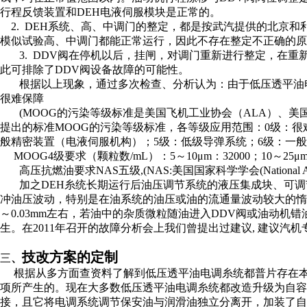
行程反馈装置和DEH电液伺服模块是正常的。
2. DEH系统、高、中调门的整定，都是按武汽提供的北京
模似试验高、中调门都能正常运行，因此不存在整定不正确的原
3. DDV阀在停机以后，挂闸，对调门重新进行整定，在
此可排除了DDV阀设备故障的可能性。
根据以上现象，通过多次检查、分析认为：
由于
低压透平油
很难保障
(MOOG的污染等级标准是美国飞机工业协会（ALA）、美
提出的标准MOOG的污染等级标准，各等级应用范围：0级：很
般精密装置（电液伺服机构）；5级：低级导弹系统；6级：一
MOOG4级要求（颗粒数/mL）：5～10
μ
m：32000；10～25
μ
高压抗燃油要求NAS五级,(NAS:美国国家科学学会(National Ac
加之DEH糸统长期运行后
油压调节系统的液压集成块、可调
冲油压波动，特别是在油系统的油压或油的流通量波动较大的惰
～0.03mm左右，若油中的杂质微粒随油进入DDV阀或油动机
错
生。在2011年召开的故障分析会上我们曾提出过建议, 建议汽
技改方案的定制
三
、
根据从多方面查资料了解到低压透平油电调糸统都普片存在本
项所产生的。现在大多数低压透平油电调糸统都改造升级为
自容
接，且它将
电调系统
调节保安油与润滑油独立分离开，
加装了自