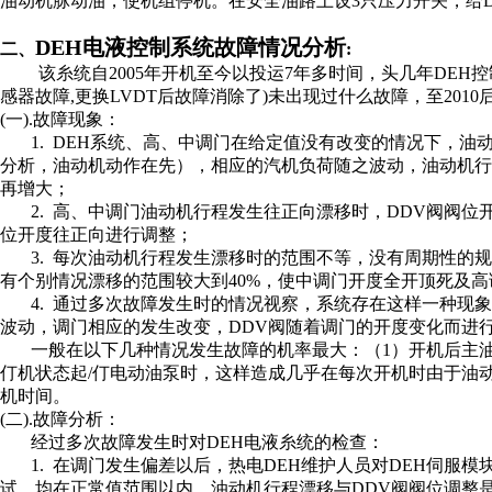
油动机脉动油，使机组停机。在安全油路上设
3
只压力开关，给
DEH
电液控制系统故障情况分析
二、
:
该糸统自
2005
年开机至今以投运
7
年多时间，头几年
DEH
控
感器故障
,
更换
LVDT
后故障消除了
)
未出现过什么故障，至2010
(一).故障现象：
1. DEH系统、高、中调门在给定值没有改变的情况下，油
分析，油动机动作在先），相应的汽机负荷随之波动，油动机
再增大；
2. 高、中调门油动机行程发生往正向漂移时，DDV阀阀
位开度往正向进行调整；
3. 每次油动机行程发生漂移时的范围不等，没有周期性的
有个别情况漂移的范围较大到40%，使中调门开度全开顶死及
4. 通过多次故障发生时的情况视察，系统存在这样一种现
波动，调门相应的发生改变，DDV阀随着调门的开度变化而进
一般在以下几种情况发生故障的机率最大：（1）开机后主
仃机状态起/仃电动油泵时，这样造成几乎在每次开机时由于油
机时间。
(二).故障分析：
经过多次故障发生时对DEH电液糸统的检查：
1. 在调门发生偏差以后，热电DEH维护人员对DEH伺服
试，均在正常值范围以内。油动机行程漂移与DDV阀阀位调整