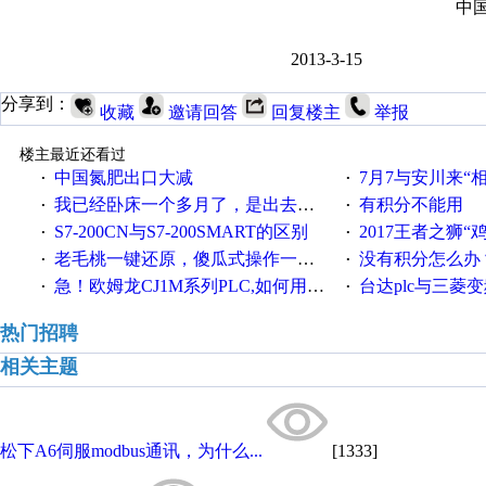
中
2013-3-15
分享到：
收藏
邀请回答
回复楼主
举报
楼主最近还看过
中国氮肥出口大减
7月7与安川来“
·
·
我已经卧床一个多月了，是出去安装机械手在高速遭遇车祸所致:大家工作都要特别注意啊
有积分不能用
·
·
S7-200CN与S7-200SMART的区别
2017王者之狮“鸡”情签到
·
·
老毛桃一键还原，傻瓜式操作一键轻松备份还原；程序为向导式安装，一键即可实现自动备份或还原系统。
没有积分怎么办
·
·
急！欧姆龙CJ1M系列PLC,如何用时间控制变频器。要求时间在组态王中可以自由输入！拜托各位大神了！
台达plc与三菱
·
·
热门招聘
相关主题
松下A6伺服modbus通讯，为什么...
[1333]