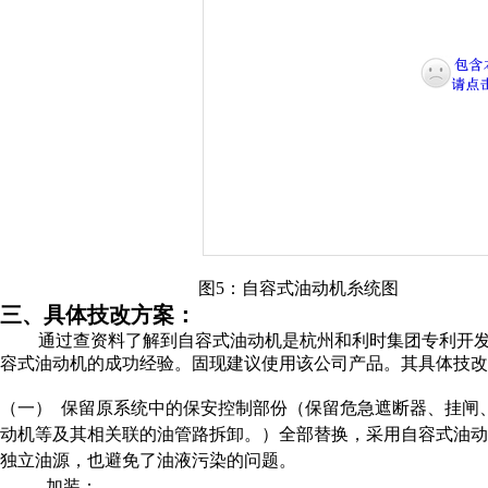
图
5
：
自容式
油动机糸统图
三、具体技改方案：
通过查资料了解到
自容式
油动机是
杭州和利时集团专利开发
容式
油动机的成功经验。固现建议使用该公司产品。其
具体技改
（一）
保留原系统中的保安控制部份（保留危急遮断器、挂闸
动机等及其相关联的油管路拆卸。
）全部替换，采用自容式油动
独立油源，也避免了油液污染的问题。
加装：