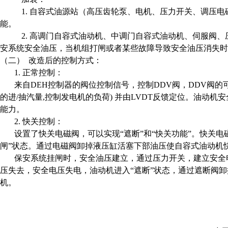
1.
自容式油源站（
高压齿轮泵、电机、压力开关、调压电
能。
2.
高调门自容式油动机、中调门自容式油动机
、伺服阀、
安系统安全油压，当机组打闸或者某些故障导致安全油压消失时
（二） 改造后的控制方式：
1.
正常控制：
来自DEH控制器的阀位控制信号，控制DDV阀，
DDV
阀的
的进/抽汽量,控制发电机的负荷) 并由LVDT反馈定位。油动
能力。
2.
快关控制：
设置了快关电磁阀，可以实现“遮断”和“快关功能”。快关电
闸”状态。通过电磁阀卸掉液压缸活塞下部油压使自容式油动机
保安系统挂闸时，安全油压建立，通过压力开关，建立安全电
压失去，安全电压失电，油动机进入“遮断”状态，通过遮断阀
机。