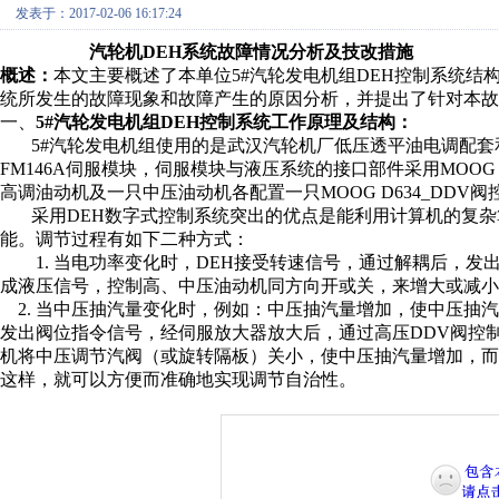
发表于：2017-02-06 16:17:24
汽轮机DEH系统故障情况分析及技改措施
概述：
本文主要概述了本单位
5#
汽轮发电机组
DEH
控制系统结
统所发生的故障现象和故障产生的原因分析，
并提出了针对本
故
一、
5#
汽轮发电机组
DEH
控制系统
工作原理及
结构
：
5#
汽轮发电机组使用的是武汉汽轮机厂低压透平油电调配套
FM146A
伺服模块，伺服模块与液压系统的接口部件采用
MOOG 
高调油动机及一只中压油动机各配置一只
MOOG D634_DDV
阀
采用
DEH
数字式控制系统突出的优点是能利用计算机的复杂
能。调节过程有如下二种方式：
1.
当电功率变化时，
DEH
接受转速信号，通过解耦后，发
成液压信号，控制高、中压油动机同方向开或关，来增大或减小
2.
当中压抽汽量变化时，例如：中压抽汽量增加，使中压抽
发出阀位指令信号，经伺服放大器放大后，通过高压
DDV
阀控
机将中压调节汽阀（或旋转隔板）关小，使中压抽汽量增加，
这样，就可以方便而准确地实现调节自治性。