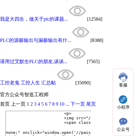
我是大四生，做关于plc的课题...
[12584]
PLC的源极输出与漏极输出有什...
[8388]
请用过艾默生PLC的朋友,谈谈...
[7565]
工控老鬼 工控人生 汇总帖
[35090]
客服
官方公众号
智造工程师
首页
上一页
1
2
3
4
5
6
7
8
9
10
...
下一页
尾页
小程序
公众号