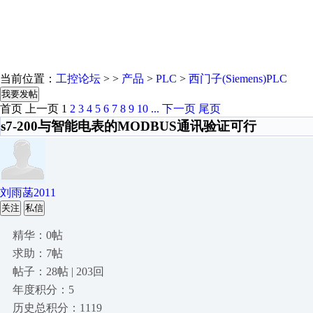
当前位置：
工控论坛
> >
产品
>
PLC
>
西门子(Siemens)PLC
我要发帖
首页
上一页
1
2
3
4
5
6
7
8
9
10
...
下一页
尾页
s7-200与智能电表的MODBUS通讯验证可行
刘雨菡2011
关注
私信
精华：0帖
求助：7帖
帖子：28帖 | 203回
年度积分：5
历史总积分：1119