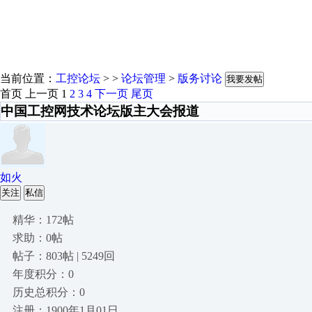
当前位置：
工控论坛
> >
论坛管理
>
版务讨论
我要发帖
首页
上一页
1
2
3
4
下一页
尾页
中国工控网技术论坛版主大会报道
如火
关注
私信
精华：172帖
求助：0帖
帖子：803帖 | 5249回
年度积分：0
历史总积分：0
注册：1900年1月01日