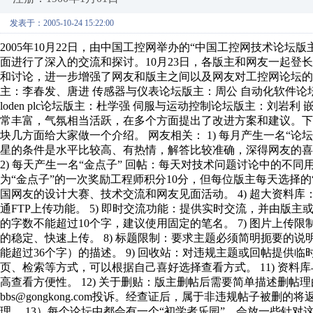
发表于：2005-10-24 15:22:00
2005年10月22日，由中国工控网举办的“中国工控网技术论
面进行了深入的交流和探讨。10月23日，各版主和网友一起登
和讨论，进一步增强了网友和版主之间以及网友对工控网论坛的
主：李春发、唐进 传感器与仪表论坛版主：周公 自动化软件论坛版
loden plc论坛版主：杜学强 伺服与运动控制论坛版主：刘
常丰富，气氛相当活跃，在多个方面提出了改进方案和建议。
块几方面给大家做一个介绍。 网友相关： 1) 每月产生一名“
星的条件是水平比较高、有热情，解答比较准确，深得网友的
2) 每天产生一名“金点子” 回帖：每天对技术问题讨论中的不
为“金点子”的一次奖励工程师积分10分，但每位版主每天选择的“
国网友的设计大赛、技术交流和网友见面活动。 4) 超大资料
通FTP上传功能。 5) 即时交流功能：提供实时交流，并由版主
的字数不能超过10个字，建议使用固定的笔名。 7) 图片上传限
的稳定、快速上传。 8) 标题限制：要求主题必须简明扼要的
能超过36个字）的描述。 9) 回收站：对违规主题或回帖提供临时
页、检索等方式，可以根据自己喜好选择查看方式。 11) 资
高查看方便性。 12) 关于删贴：版主删帖后需要简单描述删
bbs@gongkong.com投诉。经查证后，属于非违规帖子
理。 13）每个论坛中都会有一个“初学者乐园”，会放一些针对这