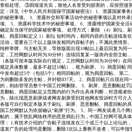
誉权处理。 ③因报道失实，致他人名誉受到损害的，应按照侵害
定：详见《中华人民共和国保守国家秘密法》 1、泄露国家事务
的秘密事项。 3、泄露外交和军事活动中的秘密事项以及对外承
项。 5、泄露科学技术中的秘密事项。 6、泄露维护国家安全
确定应当保守的国家秘密事项。 处理方式：删除 （4）刷坛、
帖、捣蛋回帖定义 1）刷坛 短时间内，相同内容的主帖连续发
活动，需要在三个以上版块发相同内容帖子的，不属此类情形。 
纯粹举牌、与主帖无关，导致版面出现10帖以上最后回复为同一
定，工控网默认时间为30分钟）连续回复某一版块内全部主帖，
（各版可按本版实际自行规定，工控网默认时间为30分钟）在
规定具体数量，最多不超过10帖），视为刷屏。 3）捣蛋回帖 
中发布超过5个（包括5个）相同回帖的，视为捣蛋回帖。 第二
为则删除多发的主帖，并封锁ID7天。 2、捣蛋回帖只出现在
的，则由管理员整个中国工控网删除。 3、刷屏、恶意翻帖处
意翻帖、捣蛋回帖定义范围内的行为作出具体判断，对违规者给
为，除出现恶意刷屏或者网友刷屏受到其他网友投诉时方可介入
各版可自行制定本版关于刷坛、刷屏、恶意翻帖、捣蛋回帖的
国工控网默认为依据确认“刷屏”行为。 5、同一网友或者几个
帖的，属于扰乱网络秩序的恶意捣乱行为，中国工控网可视具体
理： 1.有技术介绍的广告帖子连续发在三个或三个以上论坛的，视
滥发广告的处理均是删除，删除3次以上屡教不改者，可以申报管