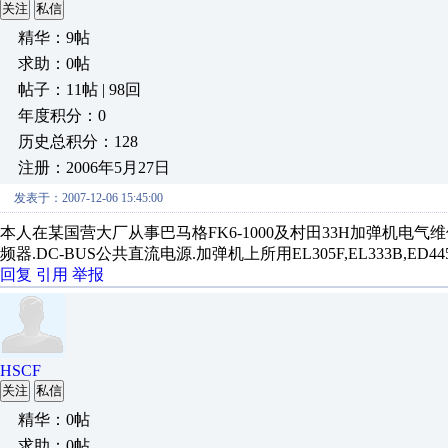
关注
私信
精华：9帖
求助：0帖
帖子：11帖 | 98回
年度积分：0
历史总积分：128
注册：2006年5月27日
发表于：2007-12-06 15:45:00
本人在某国营大厂从事巴马格FK6-1000及村田33H加弹机电气维修
频器.DC-BUS公共直流电源.加弹机上所用EL305F,EL333B,ED4
回复
引用
举报
HSCF
关注
私信
精华：0帖
求助：0帖