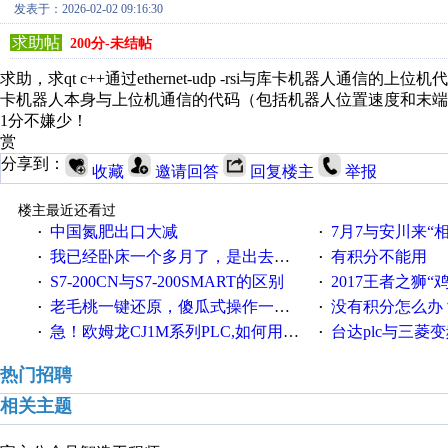
发表于：2026-02-02 09:16:30
求助帖
200分-未结帖
求助，求qt c++通过ethernet-udp -rsi与库卡机器人通
卡机器人本身与上位机通信的代码（包括机器人位置速度和末端
1分不嫌少！
赏
分享到：
收藏
邀请回答
回复楼主
举报
楼主最近还看过
中国氮肥出口大减
7月7与安川来“
·
·
我已经卧床一个多月了，是出去安装机械手在高速遭遇车祸所致:大家工作都要特别注意啊
有积分不能用
·
·
S7-200CN与S7-200SMART的区别
2017王者之狮“鸡”情签到
·
·
老毛桃一键还原，傻瓜式操作一键轻松备份还原；程序为向导式安装，一键即可实现自动备份或还原系统。
没有积分怎么办
·
·
急！欧姆龙CJ1M系列PLC,如何用时间控制变频器。要求时间在组态王中可以自由输入！拜托各位大神了！
台达plc与三菱
·
·
热门招聘
相关主题