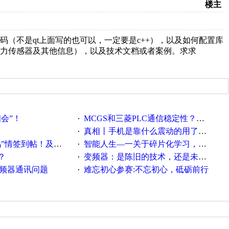
楼主
信的上位机代码（不是qt上面写的也可以，一定要是c++），以及如何配置库
力传感器及其他信息），以及技术文档或者案例。求求
相会”！
MCGS和三菱PLC通信稳定性？？？
·
真相丨手机是靠什么震动的用了这么多年才知道！
·
帖！及时更新在线研讨会预告
智能人生—一关于碎片化学习，看这一篇就够了！
·
？
变频器：是陈旧的技术，还是未来的幕后英雄？
·
变频器通讯问题
难忘初心参赛:不忘初心，砥砺前行
·