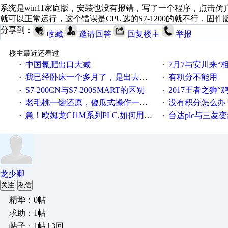
系统是win11家庭版，安装也没有报错，写了一个程序，点击仿真
就可以正常运行，这个错误是CPU选的S7-1200的就不行，固件版
分享到：
收藏
邀请回答
回复楼主
举报
楼主最近还看过
中国氮肥出口大减
7月7与安川来“
·
·
我已经卧床一个多月了，是出去安装机械手在高速遭遇车祸所致:大家工作都要特别注意啊
有积分不能用
·
·
S7-200CN与S7-200SMART的区别
2017王者之狮“鸡”情签到
·
·
老毛桃一键还原，傻瓜式操作一键轻松备份还原；程序为向导式安装，一键即可实现自动备份或还原系统。
没有积分怎么办
·
·
急！欧姆龙CJ1M系列PLC,如何用时间控制变频器。要求时间在组态王中可以自由输入！拜托各位大神了！
台达plc与三菱
·
·
龙少卿
关注
私信
精华：0帖
求助：1帖
帖子：1帖 | 3回