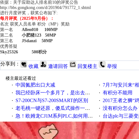
依据：关于应助达人排名前10的评奖公告
http://bbs.gongkong.com/d/201904/791772_1.shtml
进行月度评奖，获奖公布如下:
每月评奖（2025年9月份）：
名次 获奖人员名单 积分（MP）奖励
第一名
Allen010
100MP
第二名
小肥猪123
50MP
第三名
JSdanzi
50MP
优秀答疑
Sky25326
500积分
分享到：
收藏
邀请回答
回复楼主
举报
楼主最近还看过
中国氮肥出口大减
7月7与安川来“
·
·
我已经卧床一个多月了，是出去安装机械手在高速遭遇车祸所致:大家工作都要特别注意啊
有积分不能用
·
·
S7-200CN与S7-200SMART的区别
2017王者之狮“鸡”情签到
·
·
老毛桃一键还原，傻瓜式操作一键轻松备份还原；程序为向导式安装，一键即可实现自动备份或还原系统。
没有积分怎么办
·
·
急！欧姆龙CJ1M系列PLC,如何用时间控制变频器。要求时间在组态王中可以自由输入！拜托各位大神了！
台达plc与三菱
·
·