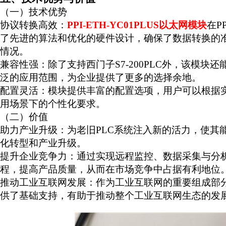
（一）技术优势
协议转换高效：
PPI-ETH-YC01PLUS
以太网模块
在
PP
了先进的算法和优化的硬件设计，确保了数据转换的
情况。
兼容性强：除了支持西门子
S7-200PLC
外，该模块还
泛的应用范围，为企业提供了更多的选择余地。
配置灵活：模块提供丰富的配置选项，用户可以根据
用场景下的个性化要求。
（二）价值
助力产业升级：为老旧
PLC
系统注入新的活力，使其
化转型和产业升级。
提升企业竞争力：通过实现远程监控、数据采集与分
程，提高产品质量，从而在市场竞争中占据有利地位
推动工业互联网发展：作为工业互联网的重要组成部
供了基础支持，有助于推动整个工业互联网生态的发