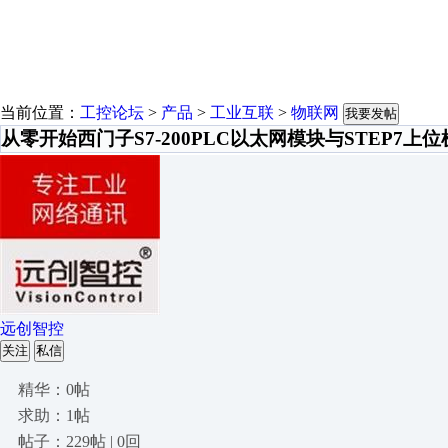
当前位置：
工控论坛
>
产品
>
工业互联
>
物联网
我要发帖
从零开始西门子S7-200PLC以太网模块与STEP7上
远创智控
关注
私信
精华：0帖
求助：1帖
帖子：229帖 | 0回