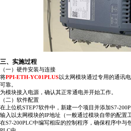
三、实施过程
（一）硬件安装与连接
将
PPI-ETH-YC01PLUS
以太网模块通过专用的通讯电
可靠。
为模块接入电源，确认其正常通电并开始工作。
（二）软件配置
在上位机
STEP7
软件中，新建一个项目并添加
S7-200
输入以太网模块的
IP
地址（一般通过模块自带的配置
在
S7-200PLC
中编写相应的控制程序，确保程序中与
PLC
中。