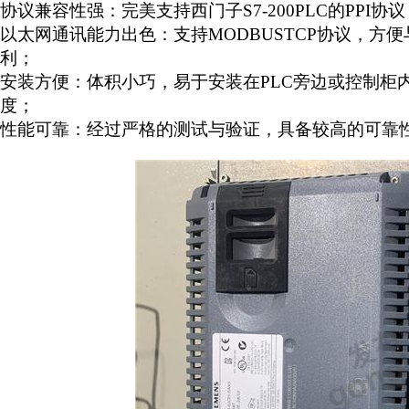
协议兼容性强：完美支持西门子
S7-200PLC
的
PPI
协议
以太网通讯能力出色：支持
MODBUSTCP
协议，方便
利；
安装方便：体积小巧，易于安装在
PLC
旁边或控制柜
度；
性能可靠：经过严格的测试与验证，具备较高的可靠