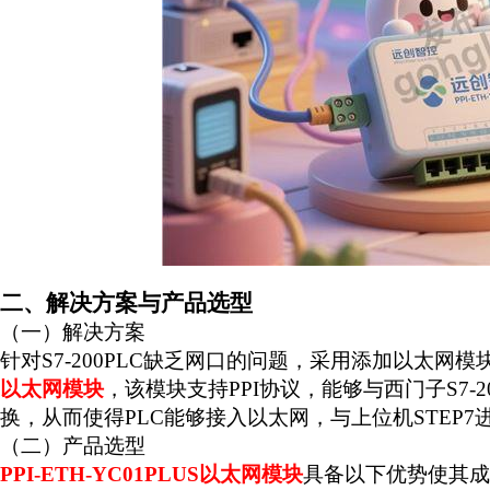
二、解决方案与产品选型
（一）解决方案
针对
S7-200PLC
缺乏网口的问题，采用添加以太网模
以太网模块
，该模块支持
PPI
协议，能够与西门子
S7-
换，从而使得
PLC
能够接入以太网，与上位机
STEP7
（二）产品选型
PPI-ETH-YC01PLUS
以太网模块
具备以下优势使其成