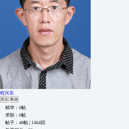
程兴东
关注
私信
精华：0帖
求助：0帖
帖子：48帖 | 1464回