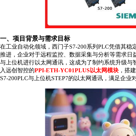
一、项目背景与需求目标
在工业自动化领域，西门子
S7-200
系列
PLC
凭借其稳
推进，企业对于远程监控、数据采集与分析等需求日
与上位机进行以太网通讯，这成为了制约系统升级与
入远创智控的
PPI-ETH-YC01PLUS
以太网模块
，搭建
S7-200PLC
与上位机
STEP7
的以太网通讯，满足企业