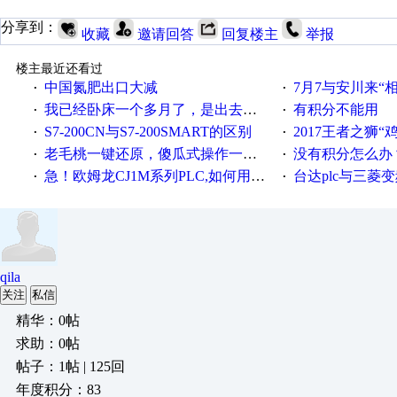
分享到：
收藏
邀请回答
回复楼主
举报
楼主最近还看过
中国氮肥出口大减
7月7与安川来“
·
·
我已经卧床一个多月了，是出去安装机械手在高速遭遇车祸所致:大家工作都要特别注意啊
有积分不能用
·
·
S7-200CN与S7-200SMART的区别
2017王者之狮“鸡”情签到
·
·
老毛桃一键还原，傻瓜式操作一键轻松备份还原；程序为向导式安装，一键即可实现自动备份或还原系统。
没有积分怎么办
·
·
急！欧姆龙CJ1M系列PLC,如何用时间控制变频器。要求时间在组态王中可以自由输入！拜托各位大神了！
台达plc与三菱
·
·
qila
关注
私信
精华：0帖
求助：0帖
帖子：1帖 | 125回
年度积分：83