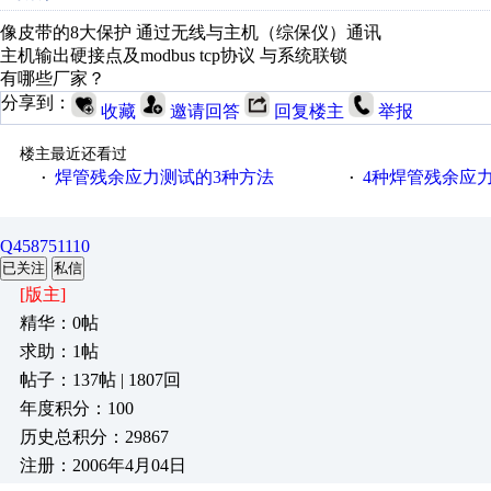
像皮带的8大保护 通过无线与主机（综保仪）通讯
主机输出硬接点及modbus tcp协议 与系统联锁
有哪些厂家？
分享到：
收藏
邀请回答
回复楼主
举报
楼主最近还看过
焊管残余应力测试的3种方法
4种焊管残余应
·
·
Q458751110
已关注
私信
[版主]
精华：0帖
求助：1帖
帖子：137帖 | 1807回
年度积分：100
历史总积分：29867
注册：2006年4月04日