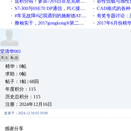
送积分啦！参加7月6日菲尼克斯在线研讨会即得
容性负载与感性负
·
·
S7-300与6SE70 DP通信，PLC接收到数据不稳定
CAD格式的各
·
·
#常见故障#记我遇到的施耐德ATV12变频器故障
有奖专题讨论：面对低压变频
·
·
撸袖实干，2017gongkong®第二届智造工程师节正式起航！
2017年6月份
·
·
堂清华001
关注
私信
精华：0帖
求助：0帖
帖子：1帖 | 68回
年度积分：115
历史总积分：115
注册：2024年12月16日
发表于：2024-12-18 05:19:09
感谢分享
原创推荐