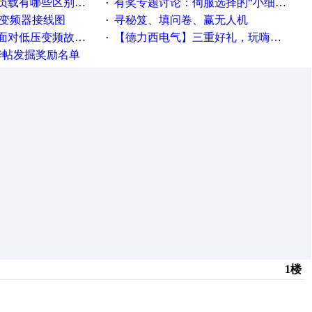
载有哪些区别？？？
有奖专题讨论：伺服选择的“小细节大学问”奖励公告
·
种变频器接线图
寻秘笈、填问卷、赢无人机
·
故障，老手是这样解决的！
【德力西电气】三重好礼，玩嗨夏日！
·
精华帖发掘奖励名单
1楼