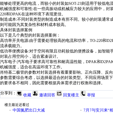
能够处理更高的电流，而较小的封装如SOT-23则适用于较低电
机械强度和可靠性:在一些高振动或机械应力较大的应用中，封装
220和DPAK在这种环境下表现更佳。
制造成本:不同封装类型的制造成本有所不同。较小的封装通常
则可能因为其复杂性和材料成本较高。
具体封装选择案例
以下是几个典型的封装选择案例：
高功率开关电源:由于需要处理较高的电流和功率，TO-220和
流承载能力。
低功率便携设备:对于空间有限且功耗较低的便携设备，如智能手机和
封装占用空间小，适合紧凑设计。
汽车电子:汽车电子要求高可靠性和耐高温性能，DPAK和D2
机械强度，适合在高温环境下工作。
肖特基二极管的参数对封装选择有着重要影响。正向压降、反
参数需要综合考虑，以选择最适合的封装类型。不同应用场景
的要求各不相同，因此需要根据具体需求进行权衡和选择。
分享到：
收藏
邀请回答
回复楼主
举报
楼主最近还看过
中国氮肥出口大减
7月7与安川来“
·
·