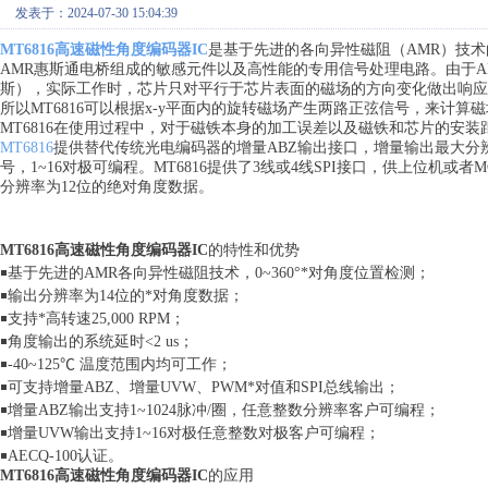
发表于：2024-07-30 15:04:39
MT6816高速磁性角度编码器IC
是基于先进的各向异性磁阻（AMR）技术
AMR惠斯通电桥组成的敏感元件以及高性能的专用信号处理电路。由于A
斯），实际工作时，芯片只对平行于芯片表面的磁场的方向变化做出响应
所以MT6816可以根据x-y平面内的旋转磁场产生两路正弦信号，来计
MT6816在使用过程中，对于磁铁本身的加工误差以及磁铁和芯片的安
MT6816
提供替代传统光电编码器的增量ABZ输出接口，增量输出最大分辨率
号，1~16对极可编程。MT6816提供了3线或4线SPI接口，供上位机
分辨率为12位的绝对角度数据。
MT6816高速磁性角度编码器IC
的特性和优势
￭基于先进的AMR各向异性磁阻技术，0~360°*对角度位置检测；
￭输出分辨率为14位的*对角度数据；
￭支持*高转速25,000 RPM；
￭角度输出的系统延时<2 us；
￭-40~125℃ 温度范围内均可工作；
￭可支持增量ABZ、增量UVW、PWM*对值和SPI总线输出；
￭增量ABZ输出支持1~1024脉冲/圈，任意整数分辨率客户可编程；
￭增量UVW输出支持1~16对极任意整数对极客户可编程；
￭AECQ-100认证。
MT6816高速磁性角度编码器IC
的应用