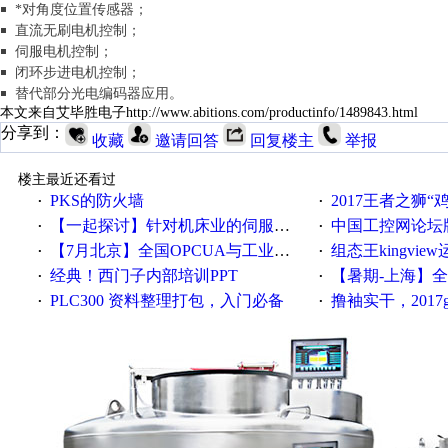
￭ *对角度位置传感器；
￭ 直流无刷电机控制；
￭ 伺服电机控制；
￭ 闭环步进电机控制；
￭ 替代部分光电编码器应用。
本文来自艾毕胜电子http://www.abitions.com/productinfo/1489843.html
分享到：
收藏
邀请回答
回复楼主
举报
楼主最近还看过
PKS的防火墙
2017王者之狮“鸡”情签到
·
·
【一起探讨】针对机床业的伺服系统发展，您的期望是什么？
中国工控网论坛版块
·
·
【7月北京】全国OPCUA与工业互联技术培训班通知！
组态王kingvi
·
·
经典！西门子内部培训PPT
【暑期-上海】全国工业4.
·
·
PLC300 资料整理打包，入门必备
撸袖实干，2017gongkong
·
·