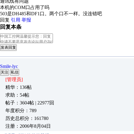
通讯线有问题
本机的COM口占用了吗
503是DH485和DF1口。两个口不一样。没连错吧
回复
引用
举报
回复本条
发表回复
Smile-lyc
关注
私信
[管理员]
精华：136帖
求助：54帖
帖子：3604帖 | 22977回
年度积分：789
历史总积分：161780
注册：2006年8月04日