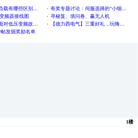
载有哪些区别？？？
有奖专题讨论：伺服选择的“小细节大学问”奖励公告
·
种变频器接线图
寻秘笈、填问卷、赢无人机
·
故障，老手是这样解决的！
【德力西电气】三重好礼，玩嗨夏日！
·
精华帖发掘奖励名单
1楼