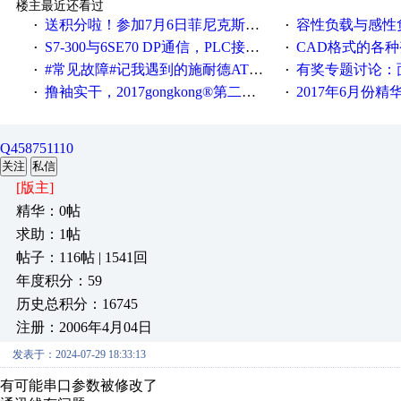
楼主最近还看过
送积分啦！参加7月6日菲尼克斯在线研讨会即得
容性负载与感性负
·
·
S7-300与6SE70 DP通信，PLC接收到数据不稳定
CAD格式的各
·
·
#常见故障#记我遇到的施耐德ATV12变频器故障
有奖专题讨论：面对低压变频
·
·
撸袖实干，2017gongkong®第二届智造工程师节正式起航！
2017年6月份
·
·
Q458751110
关注
私信
[版主]
精华：0帖
求助：1帖
帖子：116帖 | 1541回
年度积分：59
历史总积分：16745
注册：2006年4月04日
发表于：2024-07-29 18:33:13
有可能串口参数被修改了