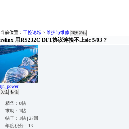
当前位置：
工控论坛
>
维护与维修
我要发帖
rslinx 用RS232C DF1协议连接不上slc 5/03？
ljh_power
关注
私信
精华：0帖
求助：1帖
帖子：1帖 | 27回
年度积分：13