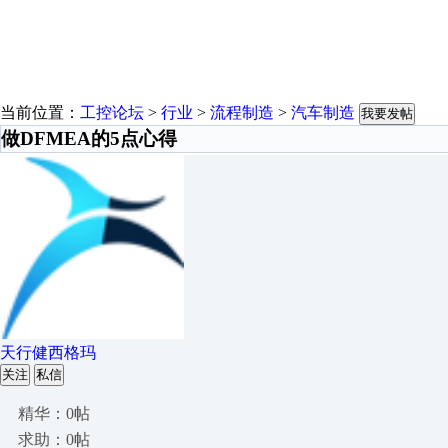
当前位置：
工控论坛
>
行业
>
流程制造
>
汽车制造
我要发帖
做DFMEA的5点心得
天行健西格玛
关注
私信
精华：0帖
求助：0帖