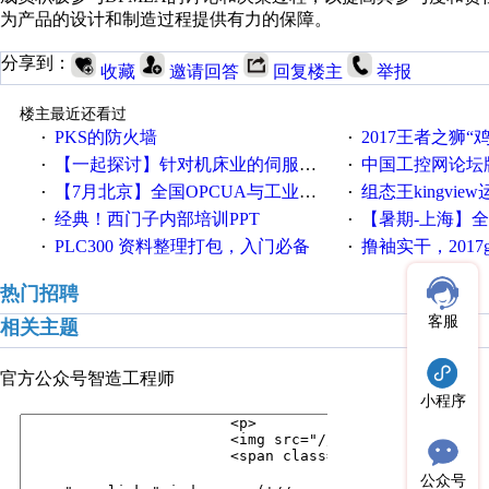
为产品的设计和制造过程提供有力的保障。
分享到：
收藏
邀请回答
回复楼主
举报
楼主最近还看过
PKS的防火墙
2017王者之狮“鸡”情签到
·
·
【一起探讨】针对机床业的伺服系统发展，您的期望是什么？
中国工控网论坛版块
·
·
【7月北京】全国OPCUA与工业互联技术培训班通知！
组态王kingvi
·
·
经典！西门子内部培训PPT
【暑期-上海】全国工业4.
·
·
PLC300 资料整理打包，入门必备
撸袖实干，2017gongkong
·
·
热门招聘
客服
相关主题
官方公众号
智造工程师
小程序
公众号