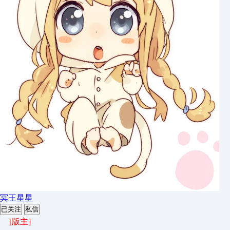
冥王星星
已关注
私信
[版主]