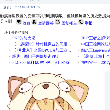
发表于：2024-07-24 09:35:37
触摸屏里设置的变量可以用电脑读取，但触摸屏里的历史数据为
分享到：
收藏
邀请回答
回复楼主
举报
楼主最近还看过
PKS的防火墙
2017王者之狮“鸡”情签到
·
·
【一起探讨】针对机床业的伺服系统发展，您的期望是什么？
中国工控网论坛版块
·
·
【7月北京】全国OPCUA与工业互联技术培训班通知！
组态王kingvi
·
·
经典！西门子内部培训PPT
【暑期-上海】全国工业4.
·
·
PLC300 资料整理打包，入门必备
撸袖实干，2017gongkong
·
·