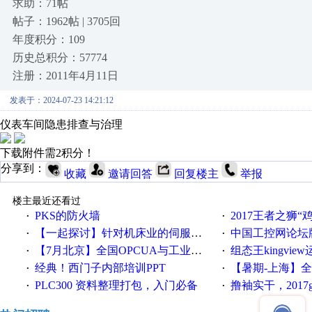
求助：71帖
帖子：1962帖 | 3705回
年度积分：109
历史总积分：57774
注册：2011年4月11日
发表于：2024-07-23 14:21:12
仪表车间隐患排查与治理
下载附件需2积分！
分享到：
收藏
邀请回答
回复楼主
举报
楼主最近还看过
PKS的防火墙
2017王者之狮“鸡”情签到
·
·
【一起探讨】针对机床业的伺服系统发展，您的期望是什么？
中国工控网论坛版块
·
·
【7月北京】全国OPCUA与工业互联技术培训班通知！
组态王kingvi
·
·
经典！西门子内部培训PPT
【暑期-上海】全国工业4.
·
·
PLC300 资料整理打包，入门必备
撸袖实干，2017gongkong
·
·