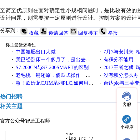
至简至优原则在面对确定性小规模问题时，是比较有效的
设计问题，则需要按一定原则进行设计。控制方案的设计
分享到：
收藏
邀请回答
回复楼主
举报
楼主最近还看过
中国氮肥出口大减
7月7与安川来“
·
·
我已经卧床一个多月了，是出去安装机械手在高速遭遇车祸所致:大家工作都要特别注意啊
有积分不能用
·
·
S7-200CN与S7-200SMART的区别
2017王者之狮“鸡”情签到
·
·
老毛桃一键还原，傻瓜式操作一键轻松备份还原；程序为向导式安装，一键即可实现自动备份或还原系统。
没有积分怎么办
·
·
急！欧姆龙CJ1M系列PLC,如何用时间控制变频器。要求时间在组态王中可以自由输入！拜托各位大神了！
台达plc与三菱
·
·
热门招聘
客服
相关主题
官方公众号
智造工程师
小程序