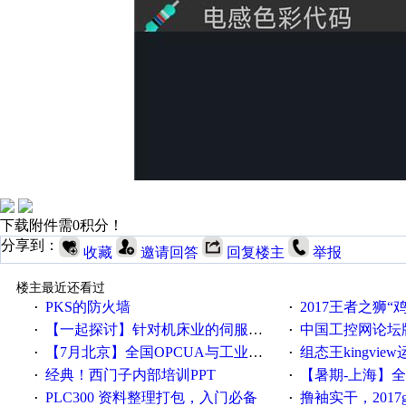
下载附件需0积分！
分享到：
收藏
邀请回答
回复楼主
举报
楼主最近还看过
PKS的防火墙
2017王者之狮“鸡”情签到
·
·
【一起探讨】针对机床业的伺服系统发展，您的期望是什么？
中国工控网论坛版块
·
·
【7月北京】全国OPCUA与工业互联技术培训班通知！
组态王kingvi
·
·
经典！西门子内部培训PPT
【暑期-上海】全国工业4.
·
·
PLC300 资料整理打包，入门必备
撸袖实干，2017gongkong
·
·