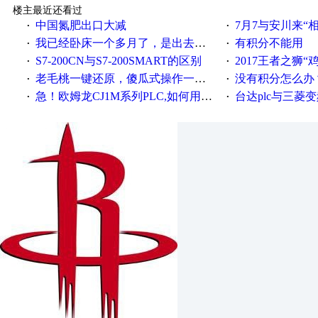
楼主最近还看过
中国氮肥出口大减
7月7与安川来“
·
·
我已经卧床一个多月了，是出去安装机械手在高速遭遇车祸所致:大家工作都要特别注意啊
有积分不能用
·
·
S7-200CN与S7-200SMART的区别
2017王者之狮“鸡”情签到
·
·
老毛桃一键还原，傻瓜式操作一键轻松备份还原；程序为向导式安装，一键即可实现自动备份或还原系统。
没有积分怎么办
·
·
急！欧姆龙CJ1M系列PLC,如何用时间控制变频器。要求时间在组态王中可以自由输入！拜托各位大神了！
台达plc与三菱
·
·