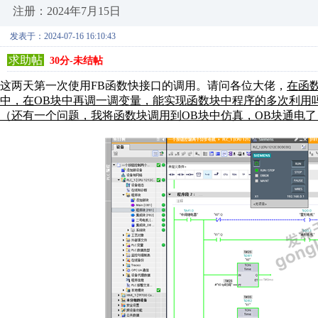
注册：2024年7月15日
发表于：2024-07-16 16:10:43
求助帖
30分-未结帖
这两天第一次使用FB函数快接口的调用。请问各位大佬，
在函
中，在OB块中再调一调变量，能实现函数块中程序的多次利用
（还有一个问题，我将函数块调用到OB块中仿真，OB块通电了