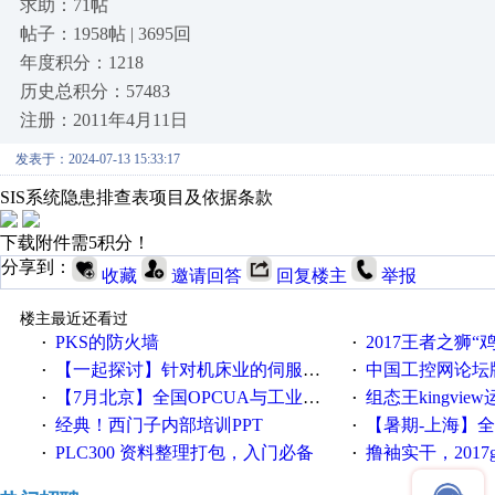
求助：71帖
帖子：1958帖 | 3695回
年度积分：1218
历史总积分：57483
注册：2011年4月11日
发表于：2024-07-13 15:33:17
SIS系统隐患排查表项目及依据条款
下载附件需5积分！
分享到：
收藏
邀请回答
回复楼主
举报
楼主最近还看过
PKS的防火墙
2017王者之狮“鸡”情签到
·
·
【一起探讨】针对机床业的伺服系统发展，您的期望是什么？
中国工控网论坛版块
·
·
【7月北京】全国OPCUA与工业互联技术培训班通知！
组态王kingvi
·
·
经典！西门子内部培训PPT
【暑期-上海】全国工业4.
·
·
PLC300 资料整理打包，入门必备
撸袖实干，2017gongkong
·
·