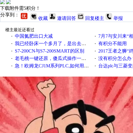
下载附件需5积分！
分享到：
收藏
邀请回答
回复楼主
举报
楼主最近还看过
中国氮肥出口大减
7月7与安川来“
·
·
我已经卧床一个多月了，是出去安装机械手在高速遭遇车祸所致:大家工作都要特别注意啊
有积分不能用
·
·
S7-200CN与S7-200SMART的区别
2017王者之狮“鸡”情签到
·
·
老毛桃一键还原，傻瓜式操作一键轻松备份还原；程序为向导式安装，一键即可实现自动备份或还原系统。
没有积分怎么办
·
·
急！欧姆龙CJ1M系列PLC,如何用时间控制变频器。要求时间在组态王中可以自由输入！拜托各位大神了！
台达plc与三菱
·
·