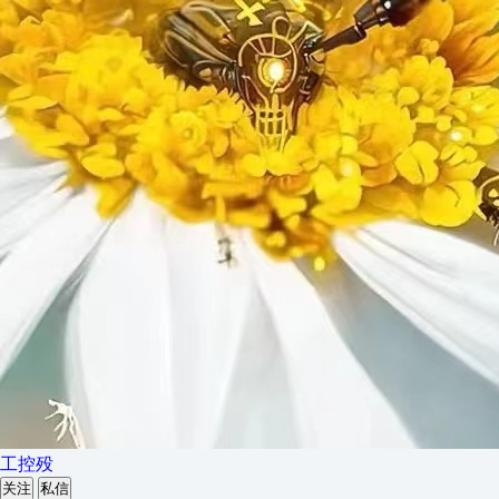
工控殁
关注
私信