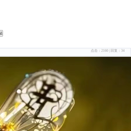
帖
点击：
2160
| 回复：
34