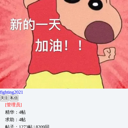
fighting2021
关注
私信
[管理员]
精华：4帖
求助：4帖
帖子：1273帖 | 8209回