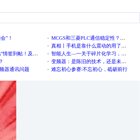
相会”！
MCGS和三菱PLC通信稳定性？？？
·
真相丨手机是靠什么震动的用了这么多年才知道！
·
帖！及时更新在线研讨会预告
智能人生—一关于碎片化学习，看这一篇就够了！
·
？
变频器：是陈旧的技术，还是未来的幕后英雄？
·
变频器通讯问题
难忘初心参赛:不忘初心，砥砺前行
·