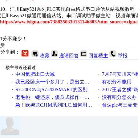
10、汇川Easy521系列PLC实现自由格式串口通信从站视频教程
汇川Easy521做通用通信从站、串口调试助手做主站，视频详细讲
https://www.ixigua.com/7388350339131146803?utm_source=xigua
1分不嫌少！
赏
分享到：
收藏
邀请回答
回复楼主
举报
楼主最近还看过
中国氮肥出口大减
7月7与安川来“
·
·
我已经卧床一个多月了，是出去安装机械手在高速遭遇车祸所致:大家工作都要特别注意啊
有积分不能用
·
·
S7-200CN与S7-200SMART的区别
2017王者之狮“鸡”情签到
·
·
老毛桃一键还原，傻瓜式操作一键轻松备份还原；程序为向导式安装，一键即可实现自动备份或还原系统。
没有积分怎么办
·
·
急！欧姆龙CJ1M系列PLC,如何用时间控制变频器。要求时间在组态王中可以自由输入！拜托各位大神了！
台达plc与三菱
·
·