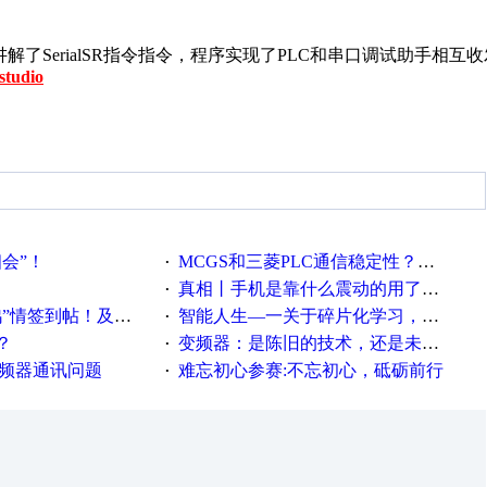
解了SerialSR指令指令，程序实现了PLC和串口调试助手相互
studio
相会”！
MCGS和三菱PLC通信稳定性？？？
·
真相丨手机是靠什么震动的用了这么多年才知道！
·
帖！及时更新在线研讨会预告
智能人生—一关于碎片化学习，看这一篇就够了！
·
？
变频器：是陈旧的技术，还是未来的幕后英雄？
·
变频器通讯问题
难忘初心参赛:不忘初心，砥砺前行
·