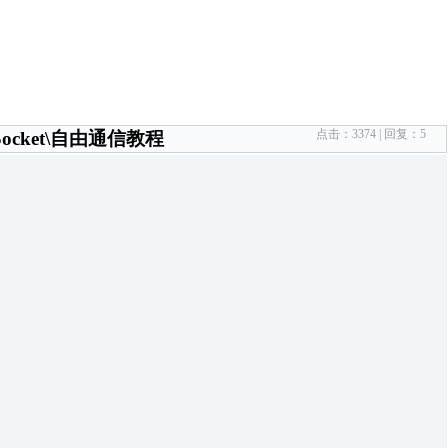
点击：
3374
| 回复：
5
\Socket\自由通信教程