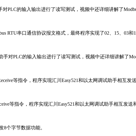
Poll调试助手对PLC的输入输出进行了读写测试，视频中还详细讲解了Mo
讲解了Modbus RTU串口通信协议报文格式，最终程序实现了02、15、03
s Poll调试助手对PLC的输入输出进行了读写测试，视频中还详细讲解了M
CP_Receive等指令，程序实现汇川Easy521和以太网调试助手相
P_Receive等指令，程序实现汇川Easy521和以太网调试助手相互
收发8个字节数据功能。