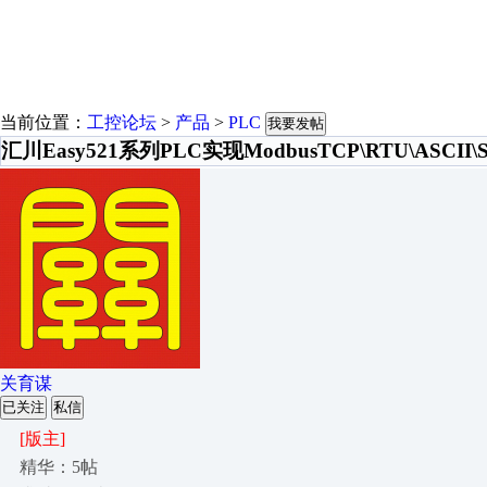
当前位置：
工控论坛
>
产品
>
PLC
我要发帖
汇川Easy521系列PLC实现ModbusTCP\RTU\ASCII
关育谋
已关注
私信
[版主]
精华：5帖