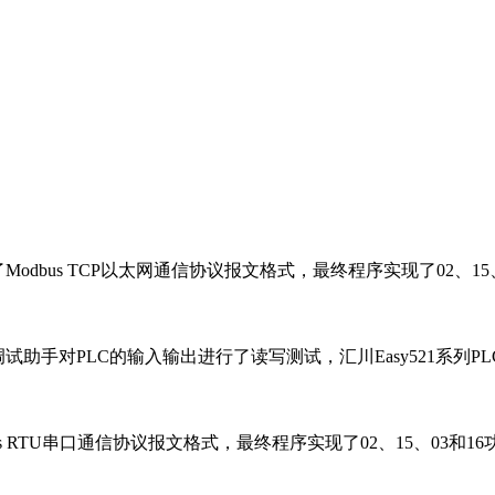
详细讲解了Modbus TCP以太网通信协议报文格式，最终程序实现了02、1
us Poll调试助手对PLC的输入输出进行了读写测试，汇川Easy521
Modbus RTU串口通信协议报文格式，最终程序实现了02、15、03和1