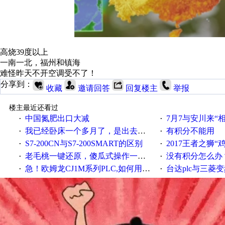
高烧39度以上
一南一北，福州和镇海
难怪昨天不开空调受不了！
分享到：
收藏
邀请回答
回复楼主
举报
楼主最近还看过
中国氮肥出口大减
7月7与安川来“
·
·
我已经卧床一个多月了，是出去安装机械手在高速遭遇车祸所致:大家工作都要特别注意啊
有积分不能用
·
·
S7-200CN与S7-200SMART的区别
2017王者之狮“鸡”情签到
·
·
老毛桃一键还原，傻瓜式操作一键轻松备份还原；程序为向导式安装，一键即可实现自动备份或还原系统。
没有积分怎么办
·
·
急！欧姆龙CJ1M系列PLC,如何用时间控制变频器。要求时间在组态王中可以自由输入！拜托各位大神了！
台达plc与三菱
·
·