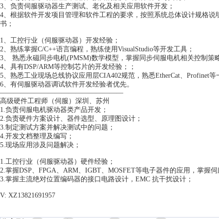
3、负责伺服驱动器生产测试、老化及相关应用软件开发；
4、根据软件开发项目管理和软件工程的要求，按照系统总体设计规格说
书；
1、工控行业（伺服驱动器）开发经验；
2、熟练掌握C/C++语言编程，熟练使用VisualStudio等开发工具；
3、 熟悉永磁同步电机(PMSM)数学模型，掌握同步伺服电机相关控制策
4、具有DSP/ARM等控制芯片的开发经验；；
5、熟悉工业现场总线协议应用层CIA402规范，熟悉EtherCat、Profin
6、有伺服驱动器调试软件开发经验者优先。
——————————————————
高级硬件工程师（伺服）深圳、苏州
1.负责伺服电机驱动器类产品开发；
2.负责硬件方案设计、器件选型、原理图设计；
3.制定测试方案并解决测试中的问题；
4.开发文档整理及编写；
5.现场应用涉及问题解决；
1.工控行业（伺服驱动器）硬件经验；
2.掌握DSP、FPGA、ARM、IGBT、MOSFET等电子器件的应用，掌
3.掌握主流绝对位置编码器的接口电路设计，EMC 抗干扰设计；
V: XZ13821691957