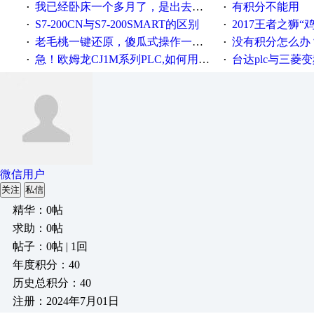
我已经卧床一个多月了，是出去安装机械手在高速遭遇车祸所致:大家工作都要特别注意啊
有积分不能用
·
·
S7-200CN与S7-200SMART的区别
2017王者之狮“鸡”情签到
·
·
老毛桃一键还原，傻瓜式操作一键轻松备份还原；程序为向导式安装，一键即可实现自动备份或还原系统。
没有积分怎么办
·
·
急！欧姆龙CJ1M系列PLC,如何用时间控制变频器。要求时间在组态王中可以自由输入！拜托各位大神了！
台达plc与三菱
·
·
微信用户
关注
私信
精华：0帖
求助：0帖
帖子：0帖 | 1回
年度积分：40
历史总积分：40
注册：2024年7月01日