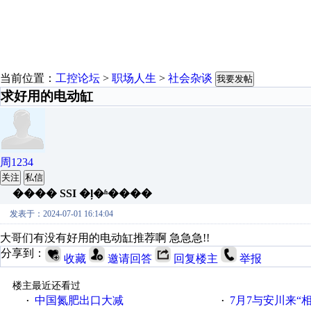
当前位置：
工控论坛
>
职场人生
>
社会杂谈
我要发帖
求好用的电动缸
周1234
关注
私信
���� SSI �ļ�ʱ����
发表于：2024-07-01 16:14:04
大哥们有没有好用的电动缸推荐啊 急急急!!
分享到：
收藏
邀请回答
回复楼主
举报
楼主最近还看过
中国氮肥出口大减
7月7与安川来“
·
·