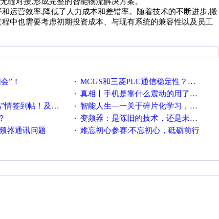
无缝对接,形成完整的智能物流解决方案。
和运营效率,降低了人力成本和差错率。随着技术的不断进步,搬
过程中也需要考虑初期投资成本、与现有系统的兼容性以及员工
相会”！
MCGS和三菱PLC通信稳定性？？？
·
真相丨手机是靠什么震动的用了这么多年才知道！
·
帖！及时更新在线研讨会预告
智能人生—一关于碎片化学习，看这一篇就够了！
·
？
变频器：是陈旧的技术，还是未来的幕后英雄？
·
变频器通讯问题
难忘初心参赛:不忘初心，砥砺前行
·