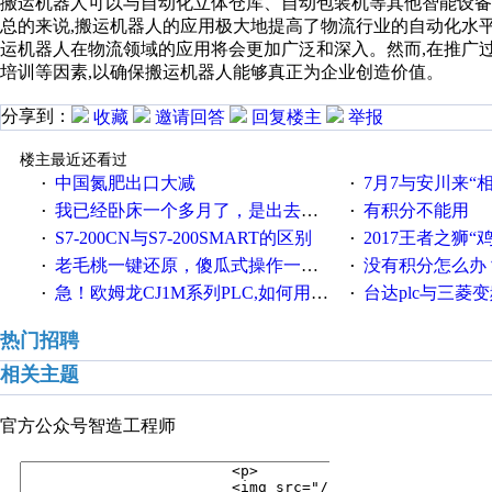
搬运机器人可以与自动化立体仓库、自动包装机等其他智能设备
总的来说,搬运机器人的应用极大地提高了物流行业的自动化水平
运机器人在物流领域的应用将会更加广泛和深入。然而,在推广
培训等因素,以确保搬运机器人能够真正为企业创造价值。
分享到：
收藏
邀请回答
回复楼主
举报
楼主最近还看过
中国氮肥出口大减
7月7与安川来“
·
·
我已经卧床一个多月了，是出去安装机械手在高速遭遇车祸所致:大家工作都要特别注意啊
有积分不能用
·
·
S7-200CN与S7-200SMART的区别
2017王者之狮“鸡”情签到
·
·
老毛桃一键还原，傻瓜式操作一键轻松备份还原；程序为向导式安装，一键即可实现自动备份或还原系统。
没有积分怎么办
·
·
急！欧姆龙CJ1M系列PLC,如何用时间控制变频器。要求时间在组态王中可以自由输入！拜托各位大神了！
台达plc与三菱
·
·
热门招聘
相关主题
官方公众号
智造工程师