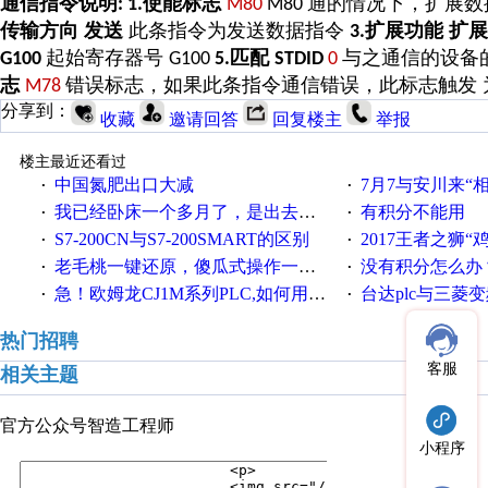
通信指令说明
使能标志
通的情况下，扩展数
:
1.
M80
M80
传输方向 发送
此条指令为发送数据指令
扩展功能 扩
3.
起始寄存器号
匹配
与之通信的设备
G100
G100
5.
STDID
0
志
错误标志，如果此条指令通信错误，此标志触发
M78
分享到：
收藏
邀请回答
回复楼主
举报
楼主最近还看过
中国氮肥出口大减
7月7与安川来“
·
·
我已经卧床一个多月了，是出去安装机械手在高速遭遇车祸所致:大家工作都要特别注意啊
有积分不能用
·
·
S7-200CN与S7-200SMART的区别
2017王者之狮“鸡”情签到
·
·
老毛桃一键还原，傻瓜式操作一键轻松备份还原；程序为向导式安装，一键即可实现自动备份或还原系统。
没有积分怎么办
·
·
急！欧姆龙CJ1M系列PLC,如何用时间控制变频器。要求时间在组态王中可以自由输入！拜托各位大神了！
台达plc与三菱
·
·
热门招聘
客服
相关主题
官方公众号
智造工程师
小程序