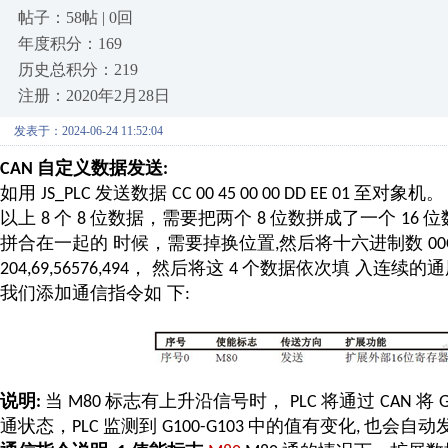
帖子：58帖 | 0回
年度积分：169
历史总积分：219
注册：2020年2月28日
发表于：2024-06-24 11:52:04
自定义数据发送
CAN
:
如用
发送数据
至对象机
JS_PLC
CC 00 45 00 00 DD EE 01
以上
个
位数据，需要把两个
位数拼成了一个
位
8
8
8
16
拼合在一起的
时候，需要掉换位置
然后将十六进制数
,
0
， 然后将这
个数据依次填
入连续的通
204,69,56576,494
4
我们添加通信指令如
下
:
说明
当
标志有上升沿信号时，
将通过
将
:
M80
PLC
CAN
G
通状态，
监测到
中的值有变化
也会自动
PLC
G100-G103
,