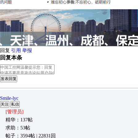
回复
引用
举报
回复本条
发表回复
Smile-lyc
关注
私信
[管理员]
精华：137帖
求助：53帖
帖子：3594帖 | 22831回