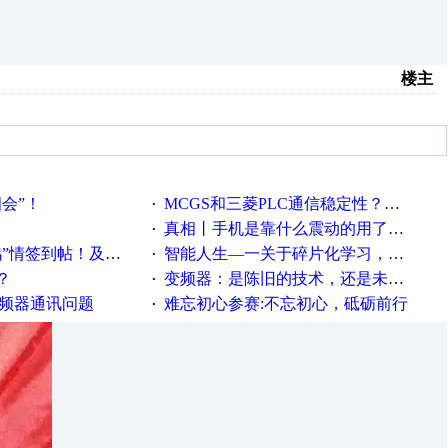
楼主
相会”！
MCGS和三菱PLC通信稳定性？？？
·
真相丨手机是靠什么震动的用了这么多年才知道！
·
帖！及时更新在线研讨会预告
智能人生—一关于碎片化学习，看这一篇就够了！
·
？
变频器：是陈旧的技术，还是未来的幕后英雄？
·
变频器通讯问题
难忘初心参赛:不忘初心，砥砺前行
·