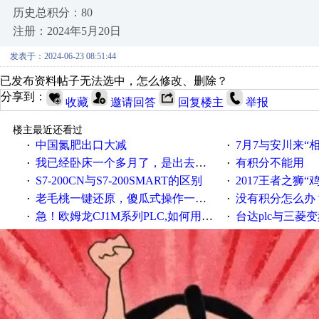
历史总积分：80
注册：2024年5月20日
发表于：2024-06-23 08:51:44
已发布资料帖子无法选中，怎么修改、删除？
分享到：
收藏
邀请回答
回复楼主
举报
楼主最近还看过
中国氮肥出口大减
7月7与安川来“
·
·
我已经卧床一个多月了，是出去安装机械手在高速遭遇车祸所致:大家工作都要特别注意啊
有积分不能用
·
·
S7-200CN与S7-200SMART的区别
2017王者之狮“鸡”情签到
·
·
老毛桃一键还原，傻瓜式操作一键轻松备份还原；程序为向导式安装，一键即可实现自动备份或还原系统。
没有积分怎么办
·
·
急！欧姆龙CJ1M系列PLC,如何用时间控制变频器。要求时间在组态王中可以自由输入！拜托各位大神了！
台达plc与三菱
·
·