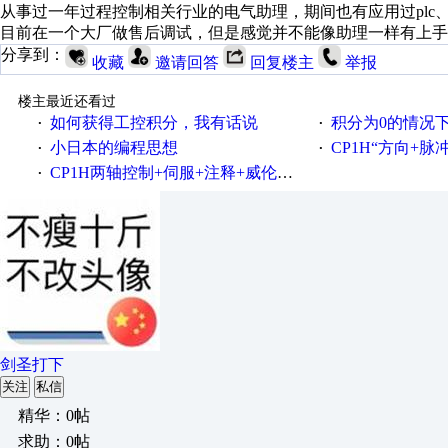
从事过一年过程控制相关行业的电气助理，期间也有应用过plc、
目前在一个大厂做售后调试，但是感觉并不能像助理一样有上手
分享到：
收藏
邀请回答
回复楼主
举报
楼主最近还看过
如何获得工控积分，我有话说
积分为0的情况
·
·
小日本的编程思想
CP1H“方向+
·
·
CP1H两轴控制+伺服+注释+威伦触屏
·
剑圣打下
关注
私信
精华：0帖
求助：0帖