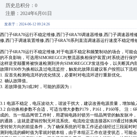
历史总积分：0
注册：2024年6月01日
发表于：2024-06-12 09:24:26
西门子
6RA70运行不稳定维修,西门子6RA70调速器维修,西门子调速
修,西门子调速装置维修,西门子6RA70系列直流调速器运行速度不稳定维修
西门子
6RA70运行不稳定维修,对于电源不稳定和频繁制动的场合，可
的不良影响，可选用SIMOREGCCP(整流器换相保护装置)对系统进行保
这样逆变颠覆将被快速检测到并向SIMOREGCCP发送指令，以关断其
故障
F030作为换相以及过电流监控，触发此故障后建议客户按照以下流
1. 应首先检测电流环的优化情况，必要时对电流环进行重新优化。
2. 确认故障值。
3. 若故障值为1或2时，可能的原因为：
3.1 电源不稳定，电压波动大，谐波干扰大，建议改善电源质量，增加输
3.2 自动换相参数不合适，可适当增大参数P179，P161，P160等。
成的。当一组晶闸管工作时，用逻辑电路封锁另一组晶闸管的触发脉冲，
的通路，这就是逻辑控制无环流系统。电流给定值连接器K119通过转换阀
变转矩方向的前提条件，为了确保系统的可靠工作还必须经过三段延时时
测到电流的瞬时值为零就封锁本组，由于本组正工作在逆变状态，可能会