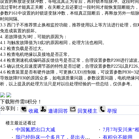
设置的释放逆变脉冲数，等电流真正为零后，再封锁本组脉冲。这段时间
流过零时才能真正关断，在关断之后还要过一段时间才能恢复阻断能力，
参数P161中设置的封锁逆变脉冲数，本组真正阻断后，再释放另外一组
时间间隔。
3.3 西门子不推荐禁止换相监控功能，推荐使用以上等方法进行处理，但
免造成装置的损坏。
4. 若故障值为3时，可能的原因为：
4.1 与触发故障值为1或2的原因相同，处理方法也相同。
4.2 检查负载是否过大。
4.3 检查电机绝缘以及接地是否正常。
4.4 检查测速机或编码器反馈信号是否正常，合理设置参数P200进行滤波
4.5 确认优化后速度调节器的特性是否过硬，合理设置参数P225以及P226
4.6 检查装置是否有硬件故障，可更换CUD1控制板，可设置参数P830=
导致故障
F030的原因众多，如电源质量问题，参数设置问题，电机绝
析，以上提及的处理方法只是对以往处理经验的一些总结，仅供参考。
下载附件需0积分！
分享到：
收藏
邀请回答
回复楼主
举报
楼主最近还看过
中国氮肥出口大减
7月7与安川来“
·
·
我已经卧床一个多月了，是出去安装机械手在高速遭遇车祸所致:大家工作都要特别注意啊
有积分不能用
·
·