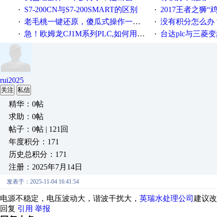
S7-200CN与S7-200SMART的区别
2017王者之狮“鸡”情签到
·
·
老毛桃一键还原，傻瓜式操作一键轻松备份还原；程序为向导式安装，一键即可实现自动备份或还原系统。
没有积分怎么办
·
·
急！欧姆龙CJ1M系列PLC,如何用时间控制变频器。要求时间在组态王中可以自由输入！拜托各位大神了！
台达plc与三菱
·
·
rui2025
关注
私信
精华：0帖
求助：0帖
帖子：0帖 | 121回
年度积分：171
历史总积分：171
注册：2025年7月14日
发表于：2025-11-04 16:41:54
电源不稳定，电压波动大，谐波干扰大，
英瑞水处理公司
建议改
回复
引用
举报