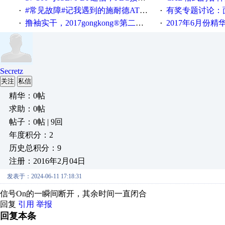
#常见故障#记我遇到的施耐德ATV12变频器故障
有奖专题讨论：面对低压变频
·
·
撸袖实干，2017gongkong®第二届智造工程师节正式起航！
2017年6月份
·
·
Secretz
关注
私信
精华：0帖
求助：0帖
帖子：0帖 | 9回
年度积分：2
历史总积分：9
注册：2016年2月04日
发表于：2024-06-11 17:18:31
信号On的一瞬间断开，其余时间一直闭合
回复
引用
举报
回复本条