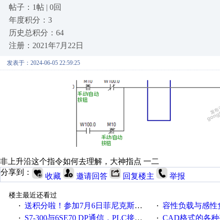
帖子：1帖 | 0回
年度积分：3
历史总积分：64
注册：2021年7月22日
发表于：2024-06-05 22:59:25
非上升沿这个指令如何去理解，大神指点 一二
分享到：
收藏
邀请回答
回复楼主
举报
楼主最近还看过
送积分啦！参加7月6日菲尼克斯在线研讨会即得
容性负载与感性负
·
·
S7-300与6SE70 DP通信，PLC接收到数据不稳定
CAD格式的各
·
·