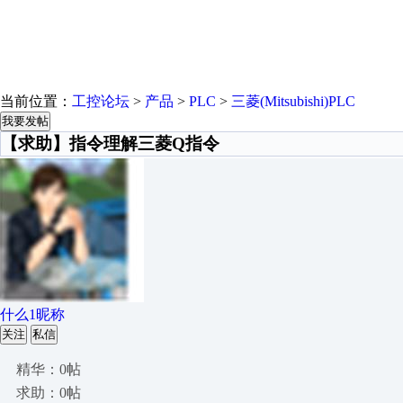
当前位置：
工控论坛
>
产品
>
PLC
>
三菱(Mitsubishi)PLC
我要发帖
【求助】指令理解三菱Q指令
什么1昵称
关注
私信
精华：0帖
求助：0帖