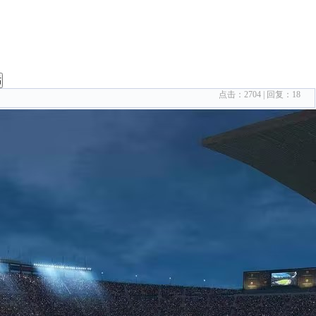
帖
点击：
2704
| 回复：
18