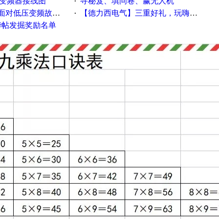
种变频器接线图
寻秘笈、填问卷、赢无人机
·
故障，老手是这样解决的！
【德力西电气】三重好礼，玩嗨夏日！
·
精华帖发掘奖励名单