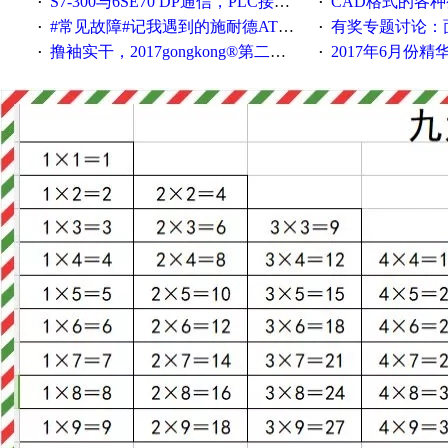
S7-300与6SE70 DP通信，PLC接收到数据不稳定
CAD格式的各
·
·
#常见故障#记我遇到的施耐德ATV12变频器故障
有奖专题讨论：面对低压变频
·
·
撸袖实干，2017gongkong®第二届智造工程师节正式起航！
2017年6月份
·
·