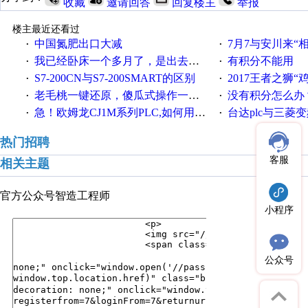
收藏
邀请回答
回复楼主
举报
楼主最近还看过
中国氮肥出口大减
7月7与安川来“
·
·
我已经卧床一个多月了，是出去安装机械手在高速遭遇车祸所致:大家工作都要特别注意啊
有积分不能用
·
·
S7-200CN与S7-200SMART的区别
2017王者之狮“鸡”情签到
·
·
老毛桃一键还原，傻瓜式操作一键轻松备份还原；程序为向导式安装，一键即可实现自动备份或还原系统。
没有积分怎么办
·
·
急！欧姆龙CJ1M系列PLC,如何用时间控制变频器。要求时间在组态王中可以自由输入！拜托各位大神了！
台达plc与三菱
·
·
热门招聘
客服
相关主题
官方公众号
智造工程师
小程序
公众号