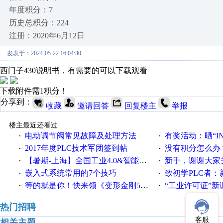
年度积分：7
历史总积分：224
注册：2020年6月12日
发表于：2024-05-22 16:04:30
西门子430说明书，有需要的可以下载观看
下载附件需1积分！
分享到：
收藏
邀请回答
回复楼主
举报
楼主最近还看过
电动调节阀常见故障及处理方法
有奖活动：晒“IN
·
·
2017年度PLC技术军团签到帖
没有积分怎么办
·
·
【暑期-上海】全国工业4.0&智能制造高级培训班通知！
新手，谢谢大家
·
·
嵌入式系统常用的7个技巧
致初学PLC者：新人学
·
·
等的就是你！快来领《变形金刚5》观影券
“工业许可证”新调整：水文仪器
·
·
热门招聘
客服
相关主题