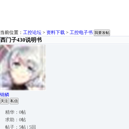
当前位置：
工控论坛
>
资料下载
>
工控电子书
我要发帖
西门子430说明书
锦鳞
关注
私信
精华：0帖
求助：0帖
帖子：5帖 | 5回