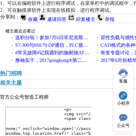
1、可以在编程软件上进行程序调试，在菜单栏中的调试框中，
2、可在触摸屏软件上实现在线模拟，进行程序调试。
分享到：
收藏
邀请回答
回复楼主
举报
楼主最近还看过
送积分啦！参加7月6日菲尼克斯在线研讨会即得
容性负载与感性负
·
·
S7-300与6SE70 DP通信，PLC接收到数据不稳定
CAD格式的各
·
·
#常见故障#记我遇到的施耐德ATV12变频器故障
有奖专题讨论：面对低压变频
·
·
撸袖实干，2017gongkong®第二届智造工程师节正式起航！
2017年6月份
·
·
热门招聘
客服
相关主题
官方公众号
智造工程师
小程序
公众号