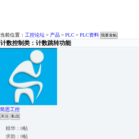
当前位置：
工控论坛
>
产品
>
PLC
>
PLC资料
我要发帖
计数控制类：计数跳转功能
简思工控
关注
私信
精华：0帖
求助：0帖