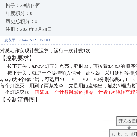
帖子：39帖 | 0回
年度积分：0
历史总积分：0
注册：2020年2月28日
发表于：2024-05-22 10:22:03
对总动作实现计数运算，运行一次计数1次。
【控制要求】
按下开关，a,b,c,d灯同时点亮，延时2s，再按着d,c,b,a的
按下开关，就是一个等待输入信号；延时2s，采用延时等待指
a,b,c,d为4个输出端，可选用Y0，
Y1，Y2，Y3分别代表a，b，
每个灯熄灭，用到了两条指令，先是用触发输出，触发Y端为
断
一个灯熄灭1s，
再添加一个计数跳转的指令，计数1次跳转至程
【控制流程图】