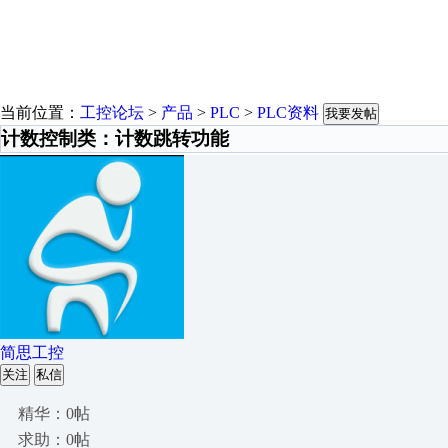
当前位置：
工控论坛
>
产品
>
PLC
>
PLC资料
我要发帖
计数控制类：计数跳转功能
简思工控
关注
私信
精华：0帖
求助：0帖