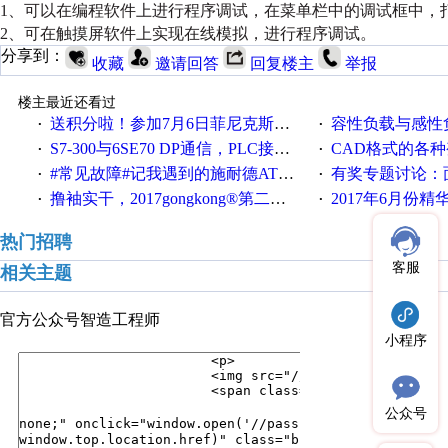
1、可以在编程软件上进行程序调试，在菜单栏中的调试框中，
2、可在触摸屏软件上实现在线模拟，进行程序调试。
分享到：
收藏
邀请回答
回复楼主
举报
楼主最近还看过
送积分啦！参加7月6日菲尼克斯在线研讨会即得
容性负载与感性负
·
·
S7-300与6SE70 DP通信，PLC接收到数据不稳定
CAD格式的各
·
·
#常见故障#记我遇到的施耐德ATV12变频器故障
有奖专题讨论：面对低压变频
·
·
撸袖实干，2017gongkong®第二届智造工程师节正式起航！
2017年6月份
·
·
热门招聘
客服
相关主题
官方公众号
智造工程师
小程序
公众号