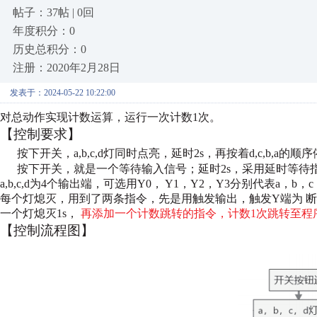
帖子：37帖 | 0回
年度积分：0
历史总积分：0
注册：2020年2月28日
发表于：2024-05-22 10:22:00
对总动作实现计数运算，运行一次计数1次。
【控制要求】
按下开关，a,b,c,d灯同时点亮，延时2s，再按着d,c,b,a的
按下开关，就是一个等待输入信号；延时2s，采用延时等待指
a,b,c,d为4个输出端，可选用Y0，
Y1，Y2，Y3分别代表a，b，
每个灯熄灭，用到了两条指令，先是用触发输出，触发Y端为
断
一个灯熄灭1s，
再添加一个计数跳转的指令，计数1次跳转至程
【控制流程图】