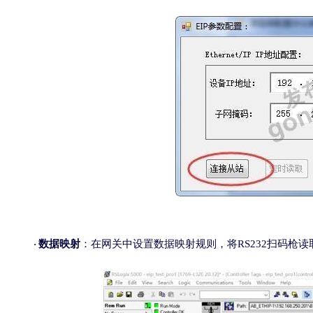
数据映射
：在网关中设置数据映射规则，将
RS232
扫码枪读
·