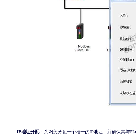
IP
地址分配
：为网关分配一个唯一的
IP
地址，并确保其与
PL
·