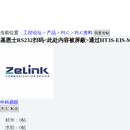
当前位置：
工控论坛
>
产品
>
PLC
>
PLC资料
我要发帖
基恩士RS232扫码<此处内容被屏蔽>通过HT3S-EIS-MD
中科易联
关注
私信
精华：0帖
求助：0帖