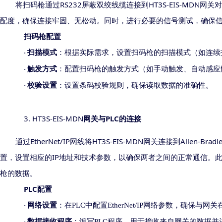
RS232
HT3S-EIS-MDN
将扫码枪通过
屏蔽双绞
线缆连接到
网关对
配度，确保连接牢固、无松动
。
同时，进行必要的信号测试，确保
扫码枪配置
扫描模式
：根据实际需求，设置扫码枪的扫描模式（如连续
·
触发方式
：配置扫码枪的触发方式（如手动触发、自动感应
·
校验设置
：设置条码校验规则，确保读取数据的准确性。
·
3.
HT3S-EIS-MDN
PLC
网关与
的连接
EtherNet/IP
HT3S-EIS-MDN
Allen-Bradl
通过
网线将
网关连接到
IP
置，设置相应的
地址和
技术参数
，以确保两者之间的正常通信。
枪的数据。
PLC
配置
网络设置
：在
PLC
中配置
EtherNet/IP
网络参数，确保与网关
·
数据接收程序
：编写
PLC
程序，用于接收来自网关的数据并
·