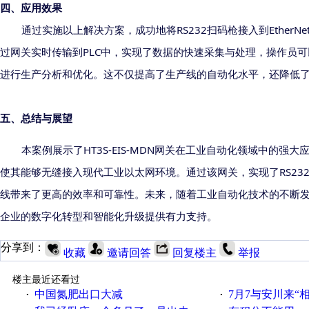
四、应用效果
RS232
EtherNe
通过实施以上解决方案，成功地将
扫码枪接入到
PLC
过网关实时传输到
中，实现了数据的快速采集与处理
，
操作员可
进行生产分析和优化。这不仅提高了生产线的自动化水平，还降低
五、
总结与展望
HT3S-EIS-MDN
本案例展示了
网关在工业自动化领域中的强大
RS23
使其能够无缝接入现代工业以太网环境。通过该网关，实现了
线带来了更高的效率和可靠性。未来，随着工业自动化技术的不断
企业的数字化转型和智能化升级提供有力支持。
分享到：
收藏
邀请回答
回复楼主
举报
楼主最近还看过
中国氮肥出口大减
7月7与安川来“
·
·