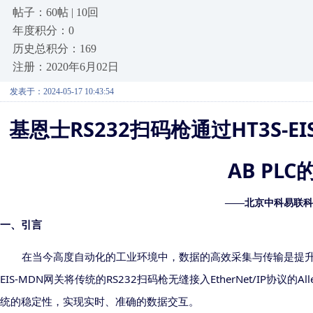
帖子：60帖 | 10回
年度积分：0
历史总积分：169
注册：2020年6月02日
发表于：2024-05-17 10:43:54
RS232
HT3S-E
基恩士
扫码枪通过
AB PLC
——北京中科易联科
一、引言
在当今高度自动化的工业环境中，数据的高效采集与传输是提
EIS-MDN
RS232
EtherNet/IP
All
网关将传统的
扫码枪无缝接入
协议的
统的稳定性
，
实现实时、准确的数据交互。