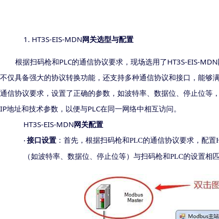
1.
HT3S-EIS-MDN
网关选型与配置
PLC
HT3S-EIS-MDN
根据扫码枪和
的通信协议要求，
现场
选用了
不仅具备强大的协议转换功能，还支持多种通信协议和接口，能够
通信协议要求，设置了正确的参数，如波特率、数据位、停止位等
IP
PLC
地址和
技术参数
，以便与
在同一网络中相互访问。
HT3S-EIS-MDN
网关配置
接口设置
：首先，根据扫码枪和
PLC
的通信协议要求，配置
·
（如波特率、数据位、停止位等）与扫码枪和
PLC
的设置相