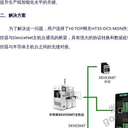
提升生产线智能化水平的关键。
二、解决方案
HI-TOP
HT3S-DCS-MDN
为了解决这一问题，
用户选择
了
网关
作
DeviceNet
控器与
主机台通讯的桥梁，
具有强大的协议转换和数据处
控器与半导体主机台之间的无缝对接。