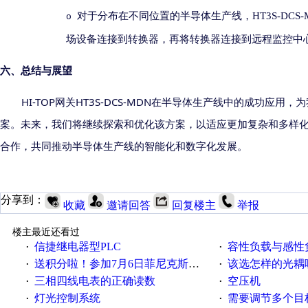
对于分布在不同位置的半导体生产线，
HT3S-DCS
o
场设备连接到转换器，再将转换器连接到远程监控中
六
、总结与展望
HI-TOP
HT3S-DCS-MDN
网关
在半导体生产线中的成功应用，为
案。未来，我们将继续探索和优化该方案，以适应更加复杂和多样
合作，共同推动半导体生产线的智能化和数字化发展。
分享到：
收藏
邀请回答
回复楼主
举报
楼主最近还看过
信捷继电器型PLC
容性负载与感性负
·
·
送积分啦！参加7月6日菲尼克斯在线研讨会即得
该选怎样的光耦
·
·
三相四线电表的正确读数
空压机
·
·
灯光控制系统
需要调节多个目标的
·
·