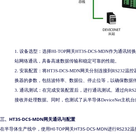
1.
设备选型：选择
HI-TOP
网关
HT3S-DCS-MDN
作为通讯转换
站
网络通讯，具备高速数据传输和稳定可靠的性能。
2.
安装配置：将
HT3S-DCS-MDN
网关分别连接到
RS232
温控
换器的参数，包括波特率、数据位、停止位等，以确保数据
3.
通讯测试：在完成安装配置后，进行通讯测试。
通过
向
RS
接收并处理数据。
同时，也
测试了从
半导体
DeviceNet
主机台
HT3S-DCS-MDN
三、
网关
通讯与配置
HI-TOP
HT3S-DCS-MDN
RS232
在半导体生产线中，使用
网关
进行
温