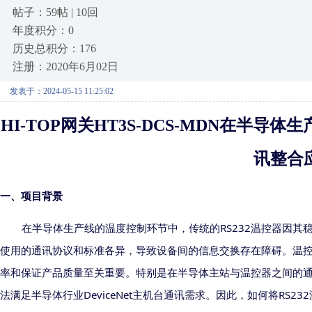
帖子：59帖 | 10回
年度积分：0
历史总积分：176
注册：2020年6月02日
发表于：2024-05-15 11:25:02
HI-TOP网关HT3S-DCS-MDN在半导体生
讯整合
一、项目背景
RS232
在半导体生产线的温度控制环节中，传统的
温控器因其
使用的通讯协议和标准各异，导致设备间的信息交换存在障碍。
温
率和保证产品质量至关重要。特别是在半导体主站与温控器之间的
DeviceNet
RS232
法满足
半导体行业
主机台
通讯需求。因此，如何将