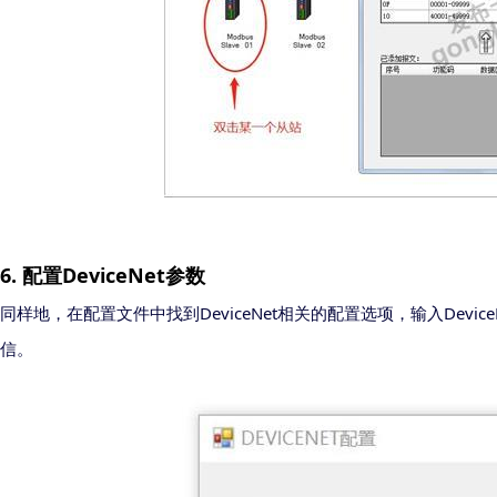
6
.
DeviceNet
配置
参数
DeviceNet
Device
同样地，在配置文件中找到
相关的配置选项，输入
信。