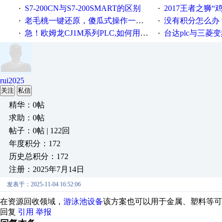
S7-200CN与S7-200SMART的区别
2017王者之狮“鸡”情签到
·
·
老毛桃一键还原，傻瓜式操作一键轻松备份还原；程序为向导式安装，一键即可实现自动备份或还原系统。
没有积分怎么办
·
·
急！欧姆龙CJ1M系列PLC,如何用时间控制变频器。要求时间在组态王中可以自由输入！拜托各位大神了！
台达plc与三菱
·
·
rui2025
关注
私信
精华：0帖
求助：0帖
帖子：0帖 | 122回
年度积分：172
历史总积分：172
注册：2025年7月14日
发表于：2025-11-04 16:52:06
在资源回收领域，
游泳池设备
该方案也可以用于金属、塑料等可
回复
引用
举报