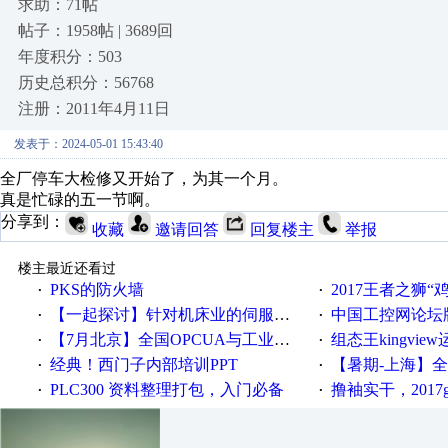
求助：71帖
帖子：1958帖 | 3689回
年度积分：503
历史总积分：56768
注册：2011年4月11日
发表于：2024-05-01 15:43:40
全厂停车大检修又开始了，为其一个月。
真是忙碌的五一节啊。
分享到：
收藏
邀请回答
回复楼主
举报
楼主最近还看过
PKS的防火墙
2017王者之狮“鸡”情签到
·
·
【一起探讨】针对机床业的伺服系统发展，您的期望是什么？
中国工控网论坛版块
·
·
【7月北京】全国OPCUA与工业互联技术培训班通知！
组态王kingvi
·
·
经典！西门子内部培训PPT
【暑期-上海】全国工业4.
·
·
PLC300 资料整理打包，入门必备
撸袖实干，2017gongkong
·
·