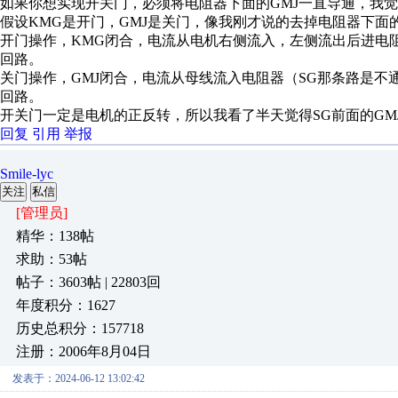
如果你想实现开关门，必须将电阻器下面的GMJ一直导通，我
假设KMG是开门，GMJ是关门，像我刚才说的去掉电阻器下面
开门操作，KMG闭合，电流从电机右侧流入，左侧流出后进电阻
回路。
关门操作，GMJ闭合，电流从母线流入电阻器（SG那条路是不
回路。
开关门一定是电机的正反转，所以我看了半天觉得SG前面的GM
回复
引用
举报
Smile-lyc
关注
私信
[管理员]
精华：138帖
求助：53帖
帖子：3603帖 | 22803回
年度积分：1627
历史总积分：157718
注册：2006年8月04日
发表于：2024-06-12 13:02:42