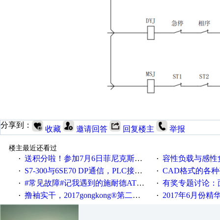
分享到：
收藏
邀请回答
回复楼主
举报
楼主最近还看过
送积分啦！参加7月6日菲尼克斯在线研讨会即得
容性负载与感性负
·
·
S7-300与6SE70 DP通信，PLC接收到数据不稳定
CAD格式的各
·
·
#常见故障#记我遇到的施耐德ATV12变频器故障
有奖专题讨论：面对低压变频
·
·
撸袖实干，2017gongkong®第二届智造工程师节正式起航！
2017年6月份
·
·