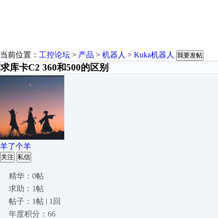
当前位置：
工控论坛
>
产品
>
机器人
>
Kuka机器人
我要发帖
求库卡C2 360和500的区别
羊了个羊
关注
私信
精华：0帖
求助：1帖
帖子：1帖 | 1回
年度积分：66