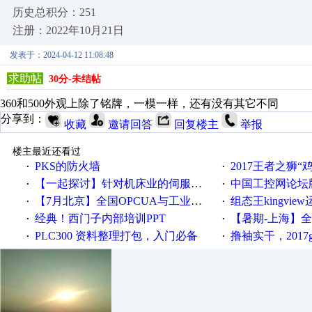
历史总积分：251
注册：2022年10月21日
发表于：2024-04-12 11:08:48
求助帖
30分-未结帖
360和500外观上除了铭牌，一模一样，还有没有其它不同
分享到：
收藏
邀请回答
回复楼主
举报
楼主最近还看过
PKS的防火墙
2017王者之狮“鸡”情签到
·
·
【一起探讨】针对机床业的伺服系统发展，您的期望是什么？
中国工控网论坛版块
·
·
【7月北京】全国OPCUA与工业互联技术培训班通知！
组态王kingvi
·
·
经典！西门子内部培训PPT
【暑期-上海】全国工业4.
·
·
PLC300 资料整理打包，入门必备
撸袖实干，2017gongkong
·
·