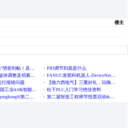
楼主
帖！及时更新在线研讨会预告
PID调节到底是什么
·
调整及招募版主公告
FANUC发那科机器人-DeviceNet通信使用手册(中文)
·
ew运行报错问题
【德力西电气】三重好礼，玩嗨夏日！
·
0&智能制造高级培训班通知！
松下PLC入门学习绝佳资料
·
®第二届智造工程师节正式起航！
第二届智造工程师节投票启动&周周有礼！
·