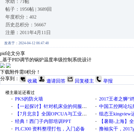
求助：71帖
帖子：1956帖 | 3689回
年度积分：402
历史总积分：56667
注册：2011年4月11日
发表于：2024-04-12 06:47:48
pid论文分享
_基于PID调节的锅炉温度串级控制系统设计
下载附件需0积分！
分享到：
收藏
邀请回答
回复楼主
举报
楼主最近还看过
PKS的防火墙
2017王者之狮“鸡”情签到
·
·
【一起探讨】针对机床业的伺服系统发展，您的期望是什么？
中国工控网论坛版块
·
·
【7月北京】全国OPCUA与工业互联技术培训班通知！
组态王kingvi
·
·
经典！西门子内部培训PPT
【暑期-上海】全国工业4.
·
·
PLC300 资料整理打包，入门必备
撸袖实干，2017gongkong
·
·