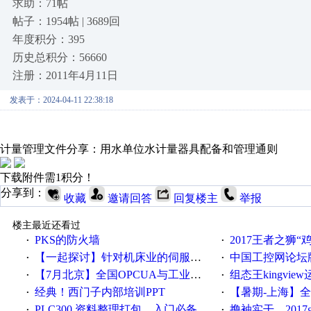
求助：71帖
帖子：1954帖 | 3689回
年度积分：395
历史总积分：56660
注册：2011年4月11日
发表于：2024-04-11 22:38:18
计量管理文件分享：用水单位水计量器具配备和管理通则
下载附件需1积分！
分享到：
收藏
邀请回答
回复楼主
举报
楼主最近还看过
PKS的防火墙
2017王者之狮“鸡”情签到
·
·
【一起探讨】针对机床业的伺服系统发展，您的期望是什么？
中国工控网论坛版块
·
·
【7月北京】全国OPCUA与工业互联技术培训班通知！
组态王kingvi
·
·
经典！西门子内部培训PPT
【暑期-上海】全国工业4.
·
·
PLC300 资料整理打包，入门必备
撸袖实干，2017gongkong
·
·