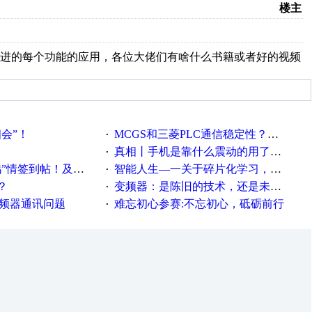
楼主
步进的每个功能的应用，各位大佬们有啥什么书籍或者好的视频
相会”！
MCGS和三菱PLC通信稳定性？？？
·
真相丨手机是靠什么震动的用了这么多年才知道！
·
帖！及时更新在线研讨会预告
智能人生—一关于碎片化学习，看这一篇就够了！
·
？
变频器：是陈旧的技术，还是未来的幕后英雄？
·
变频器通讯问题
难忘初心参赛:不忘初心，砥砺前行
·